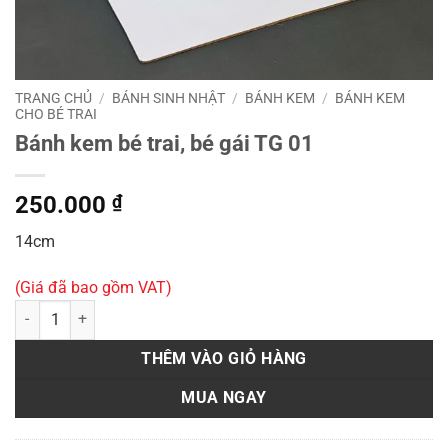
TRANG CHỦ
/
BÁNH SINH NHẬT
/
BÁNH KEM
/
BÁNH KEM
CHO BÉ TRAI
Bánh kem bé trai, bé gái TG 01
250.000
₫
14cm
(Giá đã bao gồm VAT)
Bánh kem bé trai, bé gái TG 01 số lượng
THÊM VÀO GIỎ HÀNG
MUA NGAY