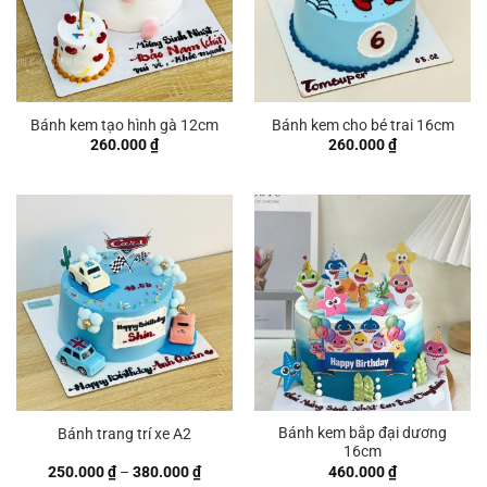
Bánh kem tạo hình gà 12cm
Bánh kem cho bé trai 16cm
260.000
₫
260.000
₫
Bánh kem bắp đại dương
Bánh trang trí xe A2
16cm
Khoảng
250.000
₫
–
380.000
₫
460.000
₫
giá: