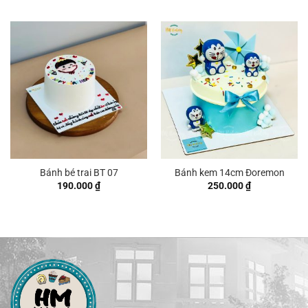
từ
250.000 ₫
đến
380.000 ₫
Bánh bé trai BT 07
Bánh kem 14cm Đoremon
190.000
₫
250.000
₫