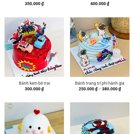
350.000
₫
400.000
₫
Bánh kem bé trai
Bánh trang trí phi hành gia
Khoản
300.000
₫
250.000
₫
–
380.000
₫
giá:
từ
250.00
đến
380.00