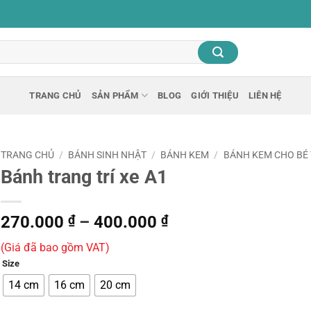
TRANG CHỦ
SẢN PHẨM
BLOG
GIỚI THIỆU
LIÊN HỆ
TRANG CHỦ
/
BÁNH SINH NHẬT
/
BÁNH KEM
/
BÁNH KEM CHO BÉ 
Bánh trang trí xe A1
Khoảng
270.000
₫
–
400.000
₫
giá:
(Giá đã bao gồm VAT)
từ
Size
270.000 ₫
đến
14 cm
16 cm
20 cm
400.000 ₫