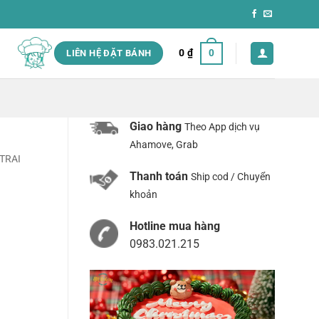
0
₫
0
LIÊN HỆ ĐẶT BÁNH
Giao hàng
Theo App dịch vụ
Ahamove, Grab
TRAI
Thanh toán
Ship cod / Chuyển
khoản
Hotline mua hàng
0983.021.215