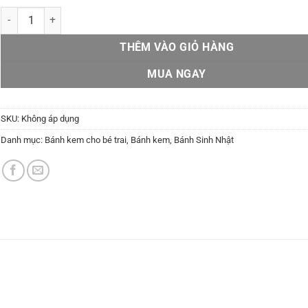
Bánh trang trí xe A1 số lượng
THÊM VÀO GIỎ HÀNG
MUA NGAY
SKU:
Không áp dụng
Danh mục:
Bánh kem cho bé trai
,
Bánh kem
,
Bánh Sinh Nhật