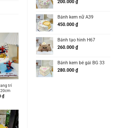
200.000
₫
Bánh kem nữ A39
450.000
₫
Bánh tạo hình H67
260.000
₫
Bánh kem bé gái BG 33
280.000
₫
ang trí
 20cm
0
₫