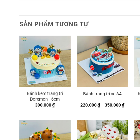
SẢN PHẨM TƯƠNG TỰ
Bánh kem trang trí
Bánh trang trí xe A4
Doremon 16cm
Khoảng
300.000
₫
220.000
₫
–
350.000
₫
giá:
từ
220.000
đến
350.000