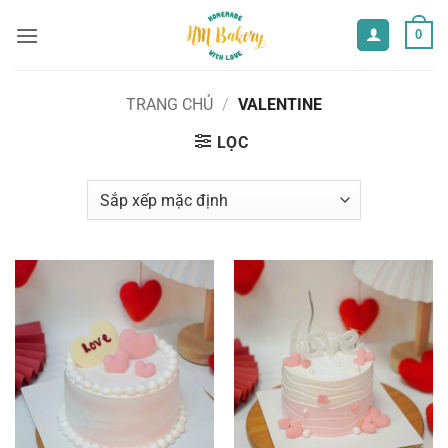
Bỏ
0
qua
nội
dung
TRANG CHỦ
/
VALENTINE
LỌC