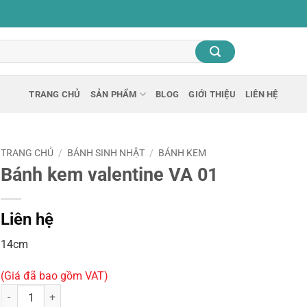
TRANG CHỦ
SẢN PHẨM
BLOG
GIỚI THIỆU
LIÊN HỆ
TRANG CHỦ
/
BÁNH SINH NHẬT
/
BÁNH KEM
Bánh kem valentine VA 01
Liên hệ
14cm
(Giá đã bao gồm VAT)
Bánh kem valentine VA 01 số lượng