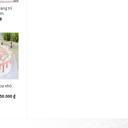
ang trí
ám
ệ
oa nhỏ
Khoảng
50.000
₫
giá:
từ
260.000 ₫
đến
450.000 ₫