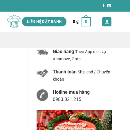
0
₫
0
LIÊN HỆ ĐẶT BÁNH
Giao hàng
Theo App dịch vụ
Ahamove, Grab
Thanh toán
Ship cod / Chuyển
khoản
Hotline mua hàng
0983.021.215