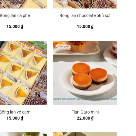
Bông lan cà phê
Bông lan chocolate phủ sốt
15.000
₫
15.000
₫
Bông lan vỏ cam
Flan Gato mini
15.000
₫
22.000
₫