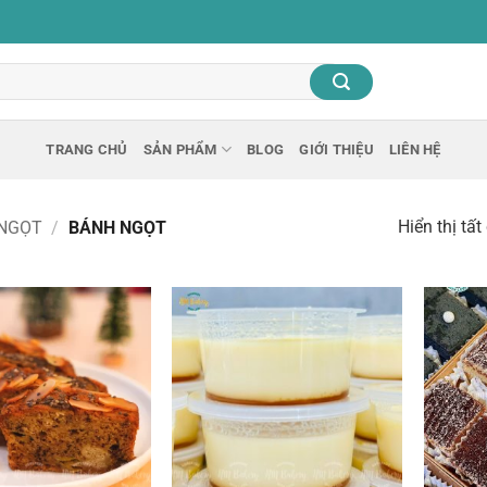
TRANG CHỦ
SẢN PHẨM
BLOG
GIỚI THIỆU
LIÊN HỆ
Hiển thị tất
 NGỌT
/
BÁNH NGỌT