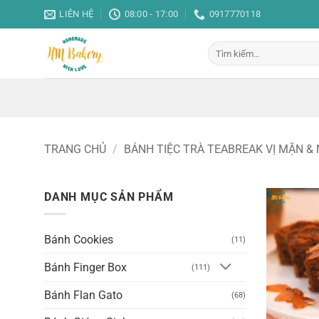
Bỏ
LIÊN HỆ
08:00 - 17:00
0917770118
qua
nội
Tìm
dung
kiếm:
TRANG CHỦ
/
BÁNH TIỆC TRÀ TEABREAK VỊ MẶN &
DANH MỤC SẢN PHẨM
Bánh Cookies
(11)
Bánh Finger Box
(111)
Bánh Flan Gato
(68)