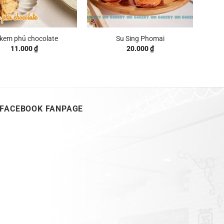
 kem phủ chocolate
Su Sing Phomai
11.000
₫
20.000
₫
FACEBOOK FANPAGE