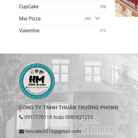
CupCake
(55)
Mai Pizza
(32)
Valentine
(11)
CÔNG TY TNHH THUẬN TRƯỜNG PHONG
0917770118
hoặc
0983021215
hmcake2016@gmail.com