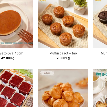
 Gato Oval 10cm
Muffin cà rốt – táo
Muff
42.000
₫
20.001
₫