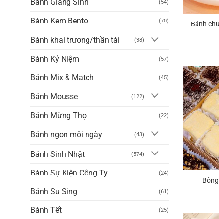
Bánh Giáng Sinh
(54)
Bánh Kem Bento
(70)
Bánh chu
Bánh khai trương/thần tài
(38)
Bánh Kỷ Niệm
(57)
Bánh Mix & Match
(45)
Bánh Mousse
(122)
Bánh Mừng Thọ
(22)
Bánh ngon mỗi ngày
(43)
Bánh Sinh Nhật
(574)
Bánh Sự Kiện Công Ty
(24)
Bông
Bánh Su Sing
(61)
Bánh Tết
(25)