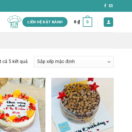
0
₫
0
LIÊN HỆ ĐẶT BÁNH
ất cả 5 kết quả