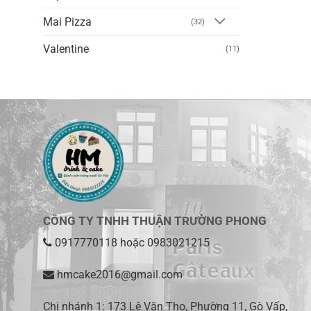
Mai Pizza
(32)
Valentine
(11)
CÔNG TY TNHH THUẬN TRƯỜNG PHONG
0917770118
hoặc
0983021215
hmcake2016@gmail.com
Chi nhánh 1:
173 Lê Văn Thọ, Phường 11, Gò Vấp,