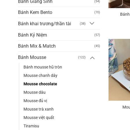
Bánh Giáng Sinh
(54)
Bánh Kem Bento
(70)
Bánh
Bánh khai trương/thần tài
(38)
Bánh Kỷ Niệm
(57)
Bánh Mix & Match
(45)
Bánh Mousse
(122)
Bánh mousse hũ tròn
Mousse chanh dây
Mousse chocolate
Mousse dâu
Mousse đủ vị
Mou
Mousse trà xanh
Mousse việt quất
Tiramisu