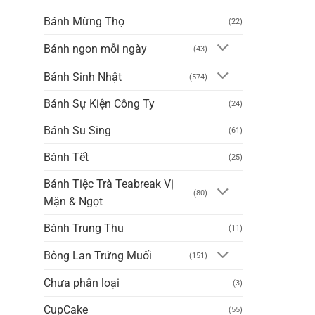
Bánh Mừng Thọ
(22)
Bánh ngon mỗi ngày
(43)
Bánh Sinh Nhật
(574)
Bánh Sự Kiện Công Ty
(24)
Bánh Su Sing
(61)
Bánh Tết
(25)
Bánh Tiệc Trà Teabreak Vị
(80)
Mặn & Ngọt
Bánh Trung Thu
(11)
Bông Lan Trứng Muối
(151)
Chưa phân loại
(3)
CupCake
(55)