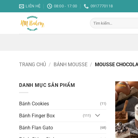
Bỏ
LIÊN HỆ
08:00 - 17:00
0917770118
qua
nội
Tìm
dung
kiếm:
TRANG CHỦ
/
BÁNH MOUSSE
/
MOUSSE CHOCOLA
DANH MỤC SẢN PHẨM
Bánh Cookies
(11)
Bánh Finger Box
(111)
Bánh Flan Gato
(68)