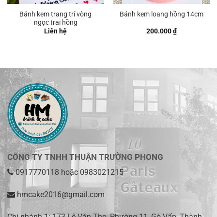
Bánh kem trang trí vòng
Bánh kem loang hồng 14cm
ngọc trai hồng
Liên hệ
200.000
₫
CÔNG TY TNHH THUẬN TRƯỜNG PHONG
0917770118
hoặc
0983021215
hmcake2016@gmail.com
Chi nhánh 1:
173 Lê Văn Thọ, Phường 11, Gò Vấp, Thành