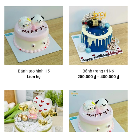
từ
250.00
đến
380.00
Bánh tạo hình H5
Bánh trang trí N6
Khoản
Liên hệ
250.000
₫
–
400.000
₫
giá:
từ
250.00
đến
400.00