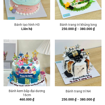
Bánh tạo hình H3
Bánh trang trí khủng long
Khoản
Liên hệ
250.000
₫
–
380.000
₫
giá:
từ
250.00
đến
380.00
Bánh kem bắp đại dương
Bánh trang trí N4
16cm
Khoản
460.000
₫
250.000
₫
–
380.000
₫
giá: