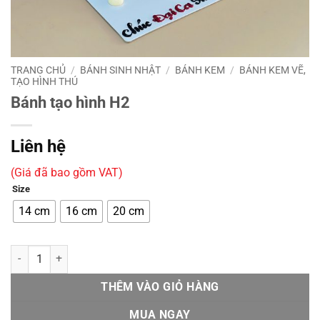
TRANG CHỦ
/
BÁNH SINH NHẬT
/
BÁNH KEM
/
BÁNH KEM VẼ,
TẠO HÌNH THÚ
Bánh tạo hình H2
Liên hệ
(Giá đã bao gồm VAT)
Size
14 cm
16 cm
20 cm
Bánh tạo hình H2 số lượng
THÊM VÀO GIỎ HÀNG
MUA NGAY