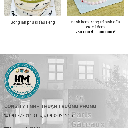
Bánh kem trang trí hình gấu
Bông lan phú sĩ sầu riêng
cute 16cm
Khoản
250.000
₫
–
300.000
₫
giá:
từ
250.00
đến
300.00
CÔNG TY TNHH THUẬN TRƯỜNG PHONG
0917770118
hoặc
0983021215