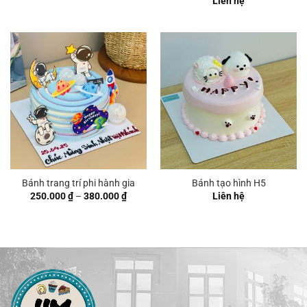
Liên hệ
Bánh trang trí phi hành gia
Bánh tạo hình H5
Khoảng
250.000
₫
–
380.000
₫
Liên hệ
giá:
từ
250.000 ₫
đến
380.000 ₫