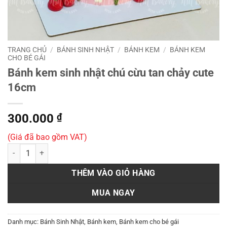
TRANG CHỦ
/
BÁNH SINH NHẬT
/
BÁNH KEM
/
BÁNH KEM
CHO BÉ GÁI
Bánh kem sinh nhật chú cừu tan chảy cute
16cm
300.000
₫
(Giá đã bao gồm VAT)
Bánh kem sinh nhật chú cừu tan chảy cute 16cm số lượng
THÊM VÀO GIỎ HÀNG
MUA NGAY
Danh mục:
Bánh Sinh Nhật
,
Bánh kem
,
Bánh kem cho bé gái