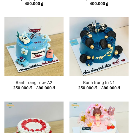
450.000
₫
400.000
₫
Bánh trang trí xe A2
Bánh trang trí N1
Khoảng
Khoản
250.000
₫
–
380.000
₫
250.000
₫
–
380.000
₫
giá:
giá:
từ
từ
250.000 ₫
250.00
đến
đến
380.000 ₫
380.00