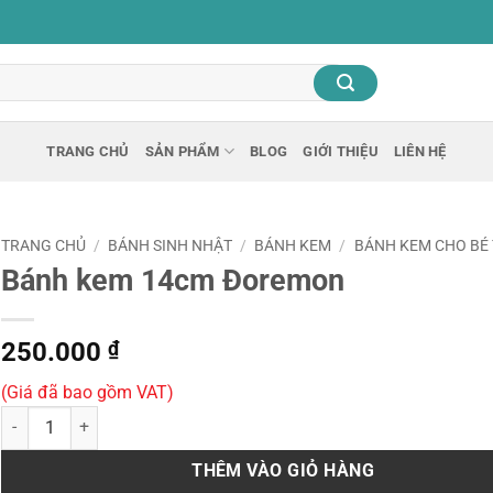
TRANG CHỦ
SẢN PHẨM
BLOG
GIỚI THIỆU
LIÊN HỆ
TRANG CHỦ
/
BÁNH SINH NHẬT
/
BÁNH KEM
/
BÁNH KEM CHO BÉ 
Bánh kem 14cm Đoremon
250.000
₫
(Giá đã bao gồm VAT)
Bánh kem 14cm Đoremon số lượng
THÊM VÀO GIỎ HÀNG