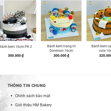
đến
đến
320.000 ₫
400.000 ₫
Bánh kem trang trí
Bánh kem c
Bánh kem 16cm PK 2
Doremon 16cm
cute 1
300.000
₫
300.000
₫
320.00
 ₫
 ₫
THÔNG TIN CHUNG
Chính sách bảo mật
Giới thiệu HM Bakery