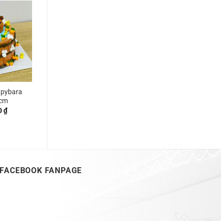
apybara
6cm
0
₫
FACEBOOK FANPAGE