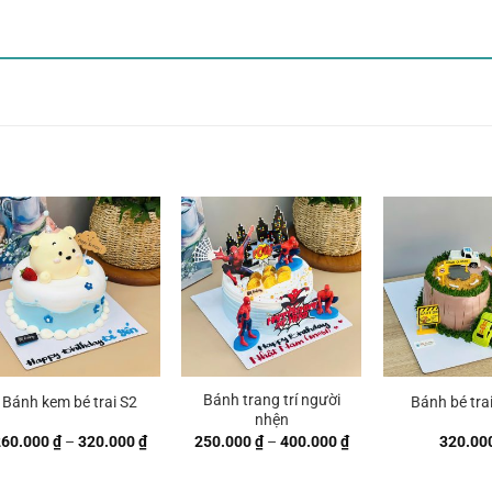
Bánh trang trí người
Bánh kem bé trai S2
Bánh bé tra
nhện
Khoảng
Khoảng
260.000
₫
–
320.000
₫
250.000
₫
–
400.000
₫
320.00
giá:
giá:
từ
từ
260.000 ₫
250.000 ₫