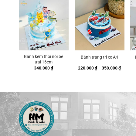
Bánh kem thôi nôi bé
Bánh trang trí xe A4
trai 16cm
Khoảng
340.000
₫
220.000
₫
–
350.000
₫
giá:
từ
220.000
đến
350.000