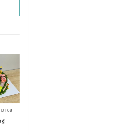
i BT 08
0
₫