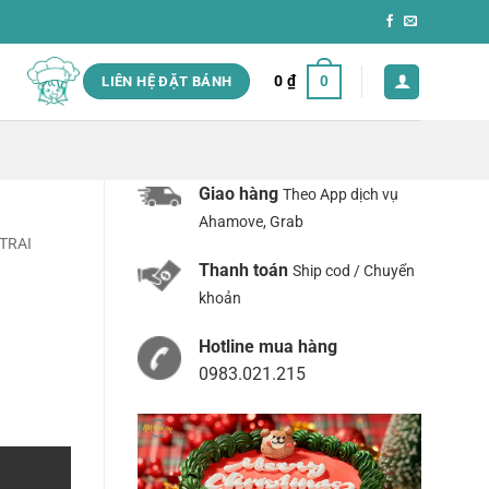
0
₫
0
LIÊN HỆ ĐẶT BÁNH
Giao hàng
Theo App dịch vụ
Ahamove, Grab
TRAI
Thanh toán
Ship cod / Chuyển
khoản
Hotline mua hàng
0983.021.215