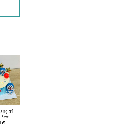
ang trí
16cm
0
₫