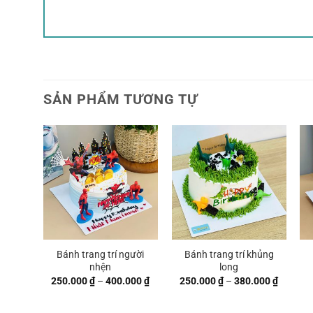
SẢN PHẨM TƯƠNG TỰ
Bánh trang trí người
Bánh trang trí khủng
nhện
long
Khoảng
Khoảng
250.000
₫
–
400.000
₫
250.000
₫
–
380.000
₫
giá:
giá:
từ
từ
250.000 ₫
250.000