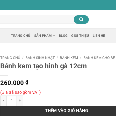
TRANG CHỦ
SẢN PHẨM
BLOG
GIỚI THIỆU
LIÊN HỆ
TRANG CHỦ
/
BÁNH SINH NHẬT
/
BÁNH KEM
/
BÁNH KEM CHO BÉ 
Bánh kem tạo hình gà 12cm
260.000
₫
(Giá đã bao gồm VAT)
Bánh kem tạo hình gà 12cm số lượng
THÊM VÀO GIỎ HÀNG