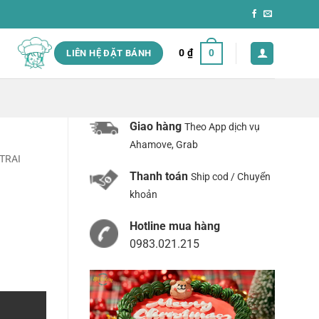
0
₫
0
LIÊN HỆ ĐẶT BÁNH
Giao hàng
Theo App dịch vụ
Ahamove, Grab
TRAI
Thanh toán
Ship cod / Chuyển
khoản
Hotline mua hàng
0983.021.215