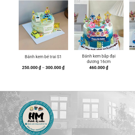
đến
đến
400.000 ₫
380.000
Bánh kem bắp đại
Bánh kem bé trai S1
dương 16cm
Khoảng
250.000
₫
–
300.000
₫
460.000
₫
giá:
từ
250.000 ₫
đến
300.000 ₫