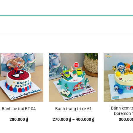
Bánh kem tr
Bánh bé trai BT 04
Bánh trang trí xe A1
Doremon 
Khoảng
280.000
₫
270.000
₫
–
400.000
₫
300.00
giá:
từ
 ₫
270.000 ₫