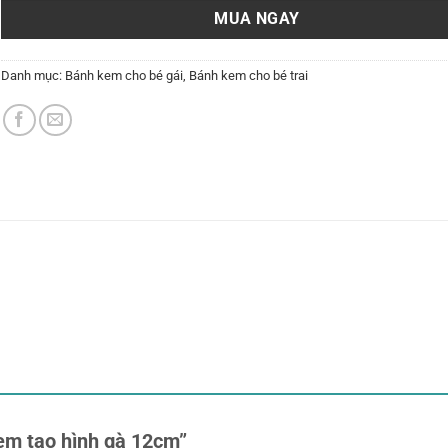
MUA NGAY
Danh mục:
Bánh kem cho bé gái
,
Bánh kem cho bé trai
kem tạo hình gà 12cm”