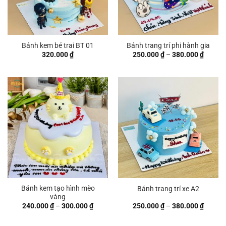
Bánh kem bé trai BT 01
Bánh trang trí phi hành gia
Khoản
320.000
₫
250.000
₫
–
380.000
₫
giá:
từ
250.00
đến
380.00
Bánh kem tạo hình mèo
Bánh trang trí xe A2
vàng
Khoảng
Khoản
240.000
₫
–
300.000
₫
250.000
₫
–
380.000
₫
giá:
giá:
từ
từ
240.000 ₫
250.00