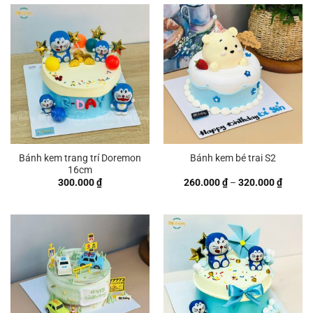
đến
đến
300.000 ₫
380.00
Bánh kem trang trí Doremon
Bánh kem bé trai S2
16cm
Khoản
300.000
₫
260.000
₫
–
320.000
₫
giá:
từ
260.00
đến
320.00