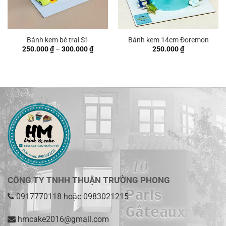
Bánh kem bé trai S1
Bánh kem 14cm Đoremon
Khoảng
250.000
₫
–
300.000
₫
250.000
₫
giá:
từ
250.000 ₫
đến
300.000 ₫
CÔNG TY TNHH THUẬN TRƯỜNG PHONG
0917770118
hoặc
0983021215
hmcake2016@gmail.com