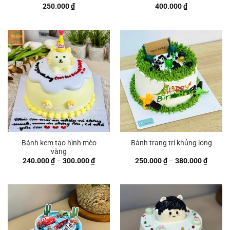
250.000
₫
400.000
₫
Bánh kem tạo hình mèo
Bánh trang trí khủng long
vàng
Khoảng
Khoản
240.000
₫
–
300.000
₫
250.000
₫
–
380.000
₫
giá:
giá:
từ
từ
240.000 ₫
250.00
đến
đến
300.000 ₫
380.00