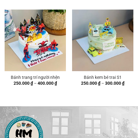
từ
260.000 ₫
đến
320.000 ₫
Bánh trang trí người nhện
Bánh kem bé trai S1
Khoảng
Khoản
250.000
₫
–
400.000
₫
250.000
₫
–
300.000
₫
giá:
giá:
từ
từ
250.000 ₫
250.00
đến
đến
400.000 ₫
300.00