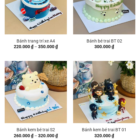
Bánh trang trí xe A4
Bánh bé trai BT 02
Khoảng
220.000
₫
–
350.000
₫
300.000
₫
giá:
từ
220.000 ₫
đến
350.000 ₫
Bánh kem bé trai S2
Bánh kem bé trai BT 01
Khoảng
260.000
₫
–
320.000
₫
320.000
₫
giá: