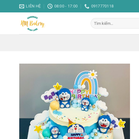
Bỏ
LIÊN HỆ
08:00 - 17:00
0917770118
qua
nội
Tìm
dung
kiếm: