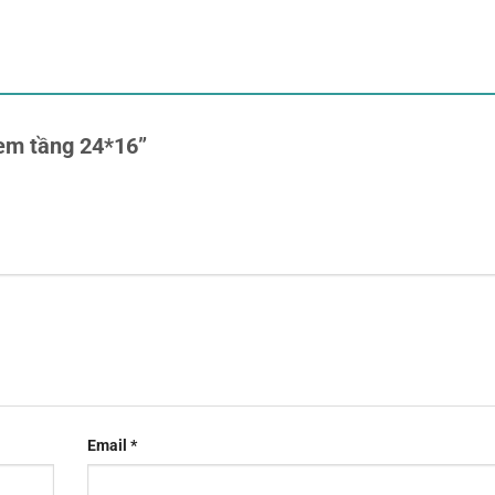
kem tầng 24*16”
Email
*