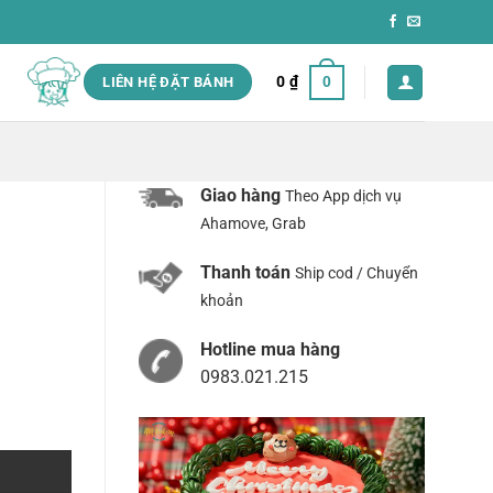
0
₫
0
LIÊN HỆ ĐẶT BÁNH
Giao hàng
Theo App dịch vụ
Ahamove, Grab
Thanh toán
Ship cod / Chuyển
khoản
Hotline mua hàng
0983.021.215