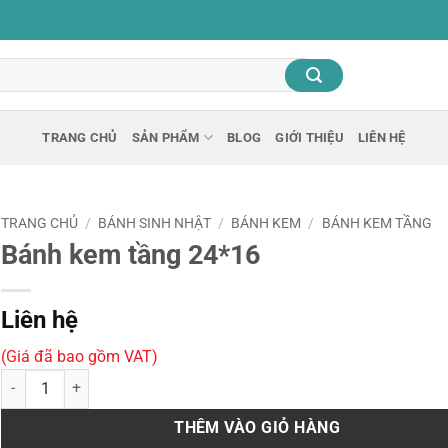
TRANG CHỦ
SẢN PHẨM
BLOG
GIỚI THIỆU
LIÊN HỆ
TRANG CHỦ
/
BÁNH SINH NHẬT
/
BÁNH KEM
/
BÁNH KEM TẦNG
Bánh kem tầng 24*16
Liên hệ
(Giá đã bao gồm VAT)
Bánh kem tầng 24*16 số lượng
THÊM VÀO GIỎ HÀNG