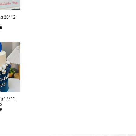
ng 20*12
ệ
ng 16*12
o
ệ