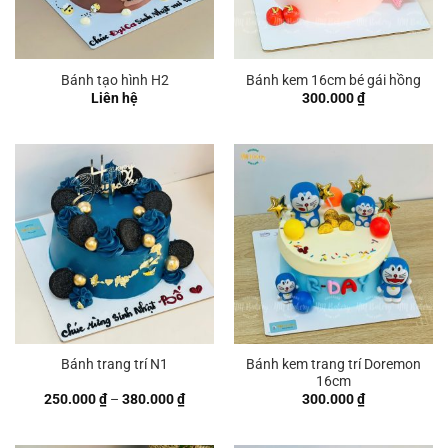
Bánh tạo hình H2
Bánh kem 16cm bé gái hồng
Liên hệ
300.000
₫
Bánh kem trang trí Doremon
Bánh trang trí N1
16cm
Khoảng
250.000
₫
–
380.000
₫
300.000
₫
giá:
từ
250.000 ₫