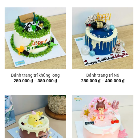
từ
250.00
đến
400.00
Bánh trang trí khủng long
Bánh trang trí N6
Khoảng
Khoản
250.000
₫
–
380.000
₫
250.000
₫
–
400.000
₫
giá:
giá:
từ
từ
250.000 ₫
250.00
đến
đến
380.000 ₫
400.00