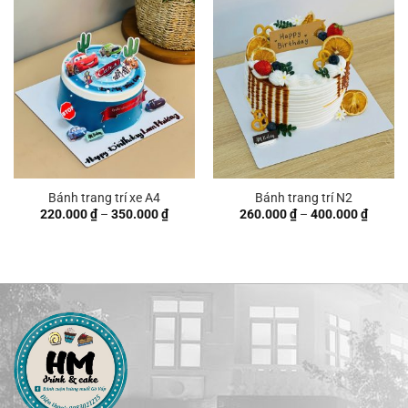
đến
380.000 ₫
Bánh trang trí xe A4
Bánh trang trí N2
Khoảng
Khoản
220.000
₫
–
350.000
₫
260.000
₫
–
400.000
₫
giá:
giá:
từ
từ
220.000 ₫
260.00
đến
đến
350.000 ₫
400.00