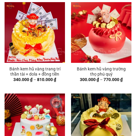
đến
đến
770.000 ₫
600.00
Bánh kem hũ vàng trang trí
Bánh kem hũ vàng trường
thần tài + dola + đồng tiền
thọ phú quý
Khoảng
Khoản
340.000
₫
–
810.000
₫
300.000
₫
–
770.000
₫
giá:
giá:
từ
từ
340.000 ₫
300.00
đến
đến
810.000 ₫
770.00