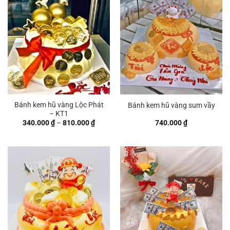
680.000 ₫
600.00
Bánh kem hũ vàng Lộc Phát
Bánh kem hũ vàng sum vầy
– KT1
Khoảng
340.000
₫
–
810.000
₫
740.000
₫
giá:
từ
340.000 ₫
đến
810.000 ₫