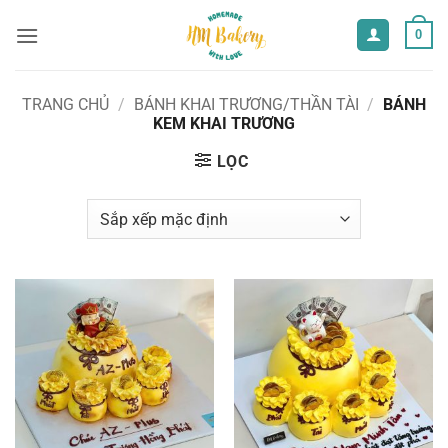
Bỏ
0
qua
nội
dung
TRANG CHỦ
/
BÁNH KHAI TRƯƠNG/THẦN TÀI
/
BÁNH
KEM KHAI TRƯƠNG
LỌC