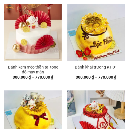
300.000 ₫
410.00
đến
đến
770.000 ₫
670.00
Bánh kem mèo thần tài tone
Bánh khai trương KT 01
đỏ may mắn
Khoảng
Khoản
300.000
₫
–
770.000
₫
300.000
₫
–
770.000
₫
giá:
giá:
từ
từ
300.000 ₫
300.00
đến
đến
770.000 ₫
770.00