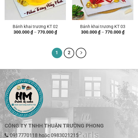
Bánh khai trương KT 02
Bánh khai trương KT 03
Khoảng
Khoản
300.000
₫
–
770.000
₫
300.000
₫
–
770.000
₫
giá:
giá:
từ
từ
300.000 ₫
300.00
đến
đến
770.000 ₫
770.00
1
2
CÔNG TY TNHH THUẬN TRƯỜNG PHONG
0917770118
hoặc
0983021215