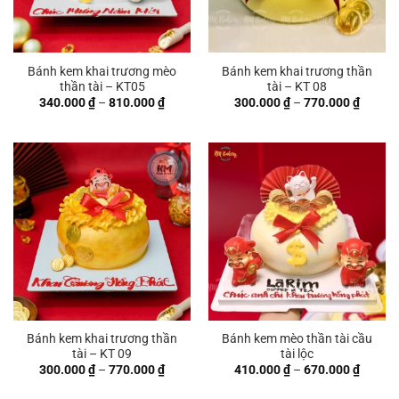
Bánh kem khai trương mèo
Bánh kem khai trương thần
thần tài – KT05
tài – KT 08
Khoảng
Khoản
340.000
₫
–
810.000
₫
300.000
₫
–
770.000
₫
giá:
giá:
từ
từ
340.000 ₫
300.00
đến
đến
810.000 ₫
770.00
Bánh kem khai trương thần
Bánh kem mèo thần tài cầu
tài – KT 09
tài lộc
Khoảng
Khoản
300.000
₫
–
770.000
₫
410.000
₫
–
670.000
₫
giá:
giá:
từ
từ