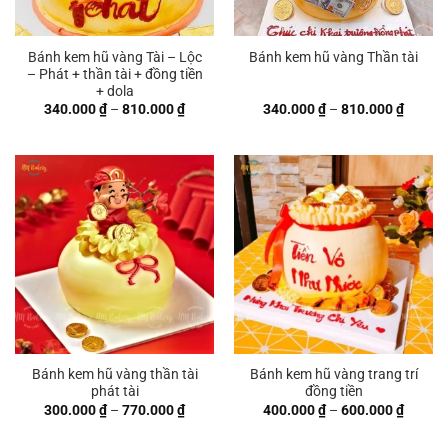
Bánh kem hũ vàng Tài – Lộc
Bánh kem hũ vàng Thần tài
– Phát + thần tài + đồng tiền
+ dola
Khoảng
Khoản
340.000
₫
–
810.000
₫
340.000
₫
–
810.000
₫
giá:
giá:
từ
từ
340.000 ₫
340.00
đến
đến
810.000 ₫
810.00
Bánh kem hũ vàng thần tài
Bánh kem hũ vàng trang trí
phát tài
đồng tiền
Khoảng
Khoản
300.000
₫
–
770.000
₫
400.000
₫
–
600.000
₫
giá:
giá:
từ
từ
300.000 ₫
400.00