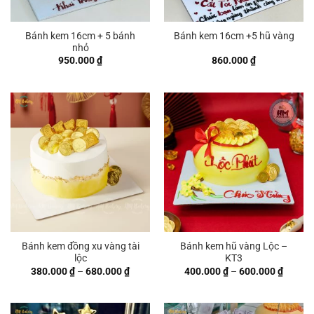
Bánh kem 16cm + 5 bánh
Bánh kem 16cm +5 hũ vàng
nhỏ
950.000
₫
860.000
₫
Bánh kem đồng xu vàng tài
Bánh kem hũ vàng Lộc –
lộc
KT3
Khoảng
Khoản
380.000
₫
–
680.000
₫
400.000
₫
–
600.000
₫
giá:
giá:
từ
từ
380.000 ₫
400.00
đến
đến