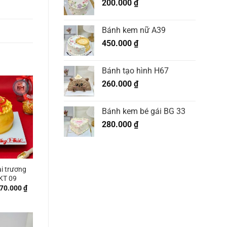
200.000
₫
Bánh kem nữ A39
450.000
₫
Bánh tạo hình H67
260.000
₫
Bánh kem bé gái BG 33
280.000
₫
i trương
 KT 09
Khoảng
70.000
₫
giá:
từ
300.000 ₫
đến
770.000 ₫