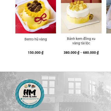
Bánh kem đồng xu
Bento hũ vàng
vàng tài lộc
Khoảng
150.000
₫
380.000
₫
–
680.000
₫
giá:
từ
380.000
đến
680.000