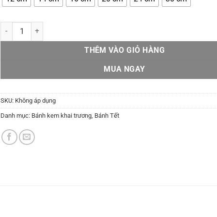
đến
810.000 ₫
Bánh kem khai trương mèo thần tài - KT05 số lượng
THÊM VÀO GIỎ HÀNG
MUA NGAY
SKU:
Không áp dụng
Danh mục:
Bánh kem khai trương
,
Bánh Tết