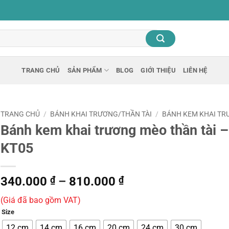
TRANG CHỦ
SẢN PHẨM
BLOG
GIỚI THIỆU
LIÊN HỆ
TRANG CHỦ
/
BÁNH KHAI TRƯƠNG/THẦN TÀI
/
BÁNH KEM KHAI T
Bánh kem khai trương mèo thần tài –
KT05
Khoảng
340.000
₫
–
810.000
₫
giá:
(Giá đã bao gồm VAT)
từ
Size
340.000 ₫
12 cm
14 cm
16 cm
20 cm
24 cm
30 cm