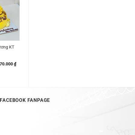
ương KT
Khoảng
70.000
₫
giá:
từ
300.000 ₫
đến
770.000 ₫
FACEBOOK FANPAGE