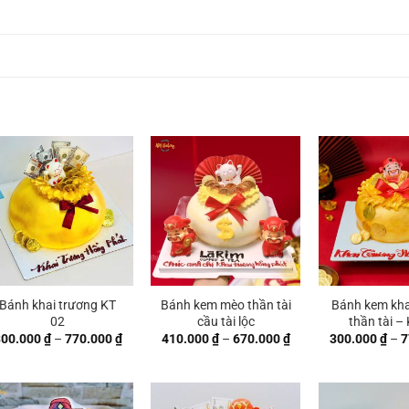
Bánh khai trương KT
Bánh kem mèo thần tài
Bánh kem kha
02
cầu tài lộc
thần tài –
Khoảng
Khoảng
300.000
₫
–
770.000
₫
410.000
₫
–
670.000
₫
300.000
₫
–
7
giá:
giá:
từ
từ
 ₫
300.000 ₫
410.000 ₫
đến
đến
 ₫
770.000 ₫
670.000 ₫