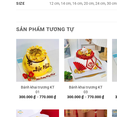
SIZE
12 cm, 14 cm, 16 cm, 20 cm, 24 cm, 30 cm
SẢN PHẨM TƯƠNG TỰ
Bánh khai trương KT
Bánh khai trương KT
01
03
Khoảng
Khoảng
300.000
₫
–
770.000
₫
300.000
₫
–
770.000
₫
giá:
giá:
từ
từ
300.000 ₫
300.000
đến
đến
770.000 ₫
770.000