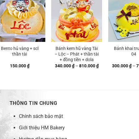
Bento hủ vàng + scl
Bánh kem hũ vàng Tài
Bánh khai tr
thần tài
– Lộc – Phát + thần tài
04
+ đồng tiền + dola
Khoảng
150.000
₫
340.000
₫
–
810.000
₫
300.000
₫
–
7
giá:
từ
 ₫
340.000 ₫
đến
 ₫
810.000 ₫
THÔNG TIN CHUNG
Chính sách bảo mật
Giới thiệu HM Bakery