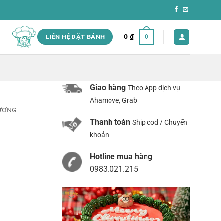
0
₫
0
LIÊN HỆ ĐẶT BÁNH
Giao hàng
Theo App dịch vụ
Ahamove, Grab
RƯƠNG
Thanh toán
Ship cod / Chuyển
khoản
Hotline mua hàng
0983.021.215