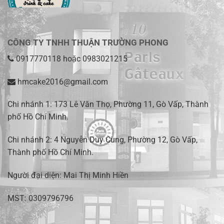
CÔNG TY TNHH THUẬN TRƯỜNG PHONG
0917770118
hoặc
0983021215
hmcake2016@gmail.com
Chi nhánh 1:
173 Lê Văn Thọ, Phường 11, Gò Vấp, Thành
phố Hồ Chí Minh
.
Chi nhánh 2:
4 Nguyễn Duy Cung, Phường 12, Gò Vấp,
Thành phố Hồ Chí Minh.
Người đại diện: Mai Thị Minh Hiền
MST: 0309796796