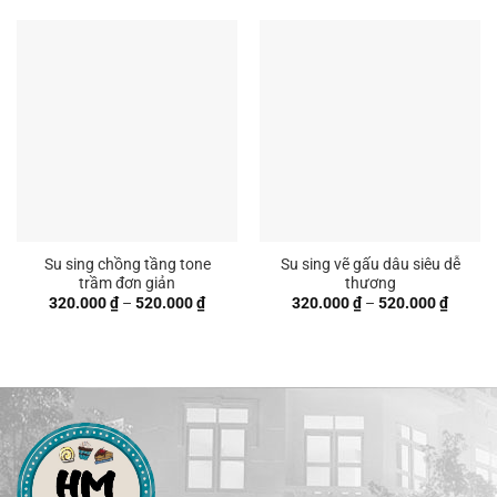
320.00
đến
520.00
Su sing chồng tầng tone
Su sing vẽ gấu dâu siêu dễ
trầm đơn giản
thương
Khoảng
Khoản
320.000
₫
–
520.000
₫
320.000
₫
–
520.000
₫
giá:
giá:
từ
từ
320.000 ₫
320.00
đến
đến
520.000 ₫
520.00