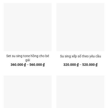
320.00
đến
520.00
Set su sing tone hồng cho bé
Su sing xếp số theo yêu cầu
gái
Khoảng
Khoản
360.000
₫
–
560.000
₫
320.000
₫
–
520.000
₫
giá:
giá:
từ
từ
360.000 ₫
320.00
đến
đến
560.000 ₫
520.00