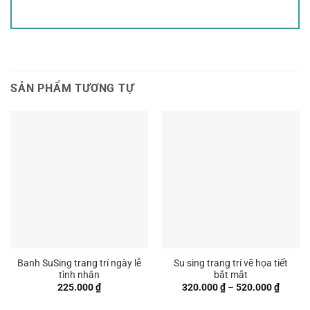
SẢN PHẨM TƯƠNG TỰ
Banh SuSing trang trí ngày lễ
Su sing trang trí vẽ họa tiết
tình nhân
bắt mắt
Khoản
225.000
₫
320.000
₫
–
520.000
₫
giá:
từ