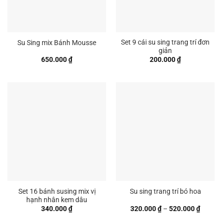
Set 9 cái su sing trang trí đơn
Su Sing mix Bánh Mousse
giản
650.000
₫
200.000
₫
Set 16 bánh susing mix vị
Su sing trang trí bó hoa
hạnh nhân kem dâu
Khoản
340.000
₫
320.000
₫
–
520.000
₫
giá:
từ