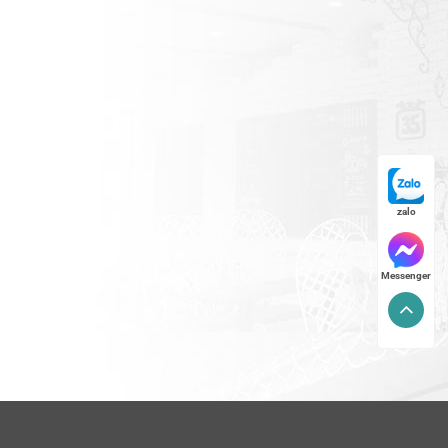
zalo
Messenger