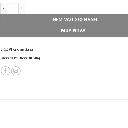
Su sing xếp số trang trí Elsa số lượng
THÊM VÀO GIỎ HÀNG
MUA NGAY
SKU:
Không áp dụng
Danh mục:
Bánh Su Sing