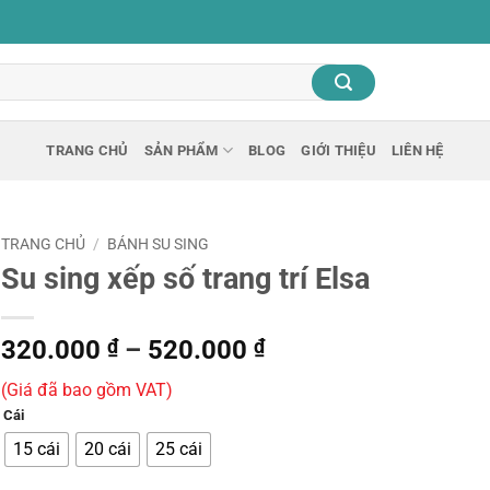
TRANG CHỦ
SẢN PHẨM
BLOG
GIỚI THIỆU
LIÊN HỆ
TRANG CHỦ
/
BÁNH SU SING
Su sing xếp số trang trí Elsa
Khoảng
320.000
₫
–
520.000
₫
giá:
(Giá đã bao gồm VAT)
từ
Cái
320.000 ₫
đến
15 cái
20 cái
25 cái
520.000 ₫