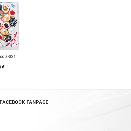
ocola-SS1
0
₫
FACEBOOK FANPAGE