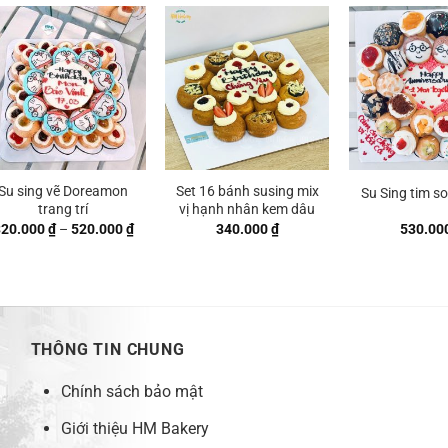
Su sing vẽ Doreamon
Set 16 bánh susing mix
Su Sing tim s
trang trí
vị hạnh nhân kem dâu
Khoảng
320.000
₫
–
520.000
₫
340.000
₫
530.00
giá:
từ
 ₫
320.000 ₫
đến
 ₫
520.000 ₫
THÔNG TIN CHUNG
Chính sách bảo mật
Giới thiệu HM Bakery