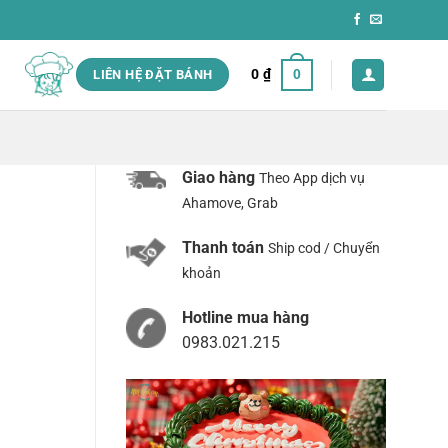
0
₫
0
LIÊN HỆ ĐẶT BÁNH
Giao hàng
Theo App dịch vụ
Ahamove, Grab
Thanh toán
Ship cod / Chuyển
khoản
Hotline mua hàng
0983.021.215