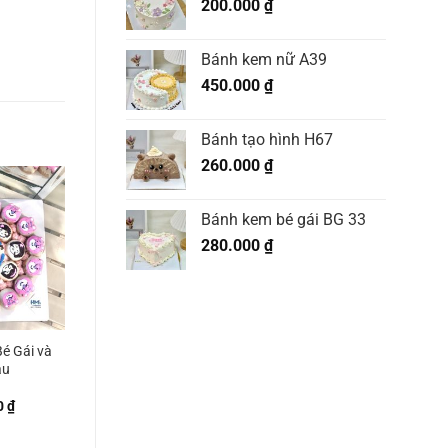
200.000
₫
Bánh kem nữ A39
450.000
₫
Bánh tạo hình H67
260.000
₫
Bánh kem bé gái BG 33
280.000
₫
é Gái và
âu
0
₫