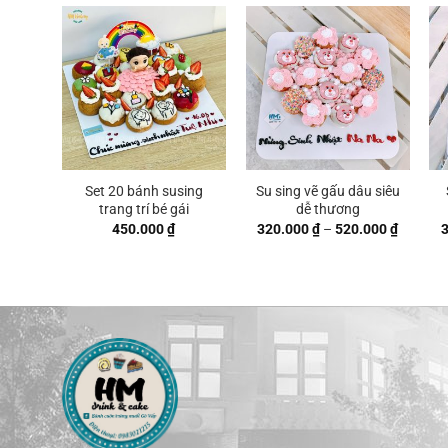
Set 20 bánh susing
Su sing vẽ gấu dâu siêu
trang trí bé gái
dễ thương
Khoảng
450.000
₫
320.000
₫
–
520.000
₫
giá:
từ
320.000
đến
520.000