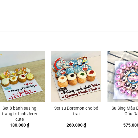
Set 8 bánh susing
Set su Doremon cho bé
Su Sing Mẫu B
trang trí hình Jerry
trai
Gấu D
cute
180.000
₫
260.000
₫
575.00