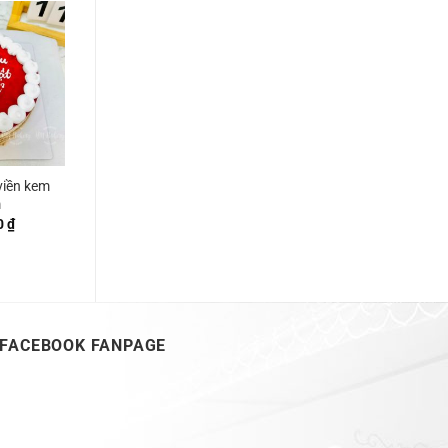
viền kem
m
0
₫
FACEBOOK FANPAGE