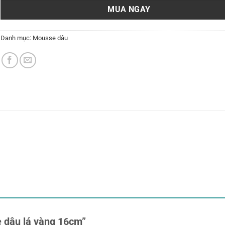
MUA NGAY
Danh mục:
Mousse dâu
e dâu lá vàng 16cm”