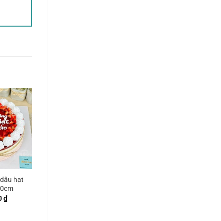
 dâu hạt
20cm
0
₫