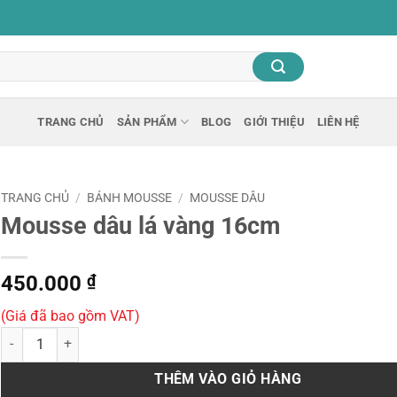
TRANG CHỦ
SẢN PHẨM
BLOG
GIỚI THIỆU
LIÊN HỆ
TRANG CHỦ
/
BÁNH MOUSSE
/
MOUSSE DÂU
Mousse dâu lá vàng 16cm
450.000
₫
(Giá đã bao gồm VAT)
Mousse dâu lá vàng 16cm số lượng
THÊM VÀO GIỎ HÀNG