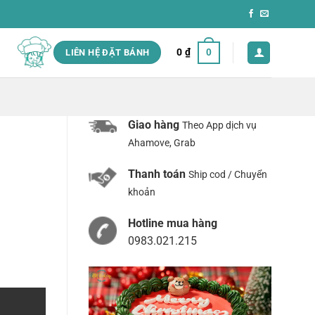
0
₫
0
LIÊN HỆ ĐẶT BÁNH
Giao hàng
Theo App dịch vụ
Ahamove, Grab
Thanh toán
Ship cod / Chuyển
khoản
Hotline mua hàng
0983.021.215