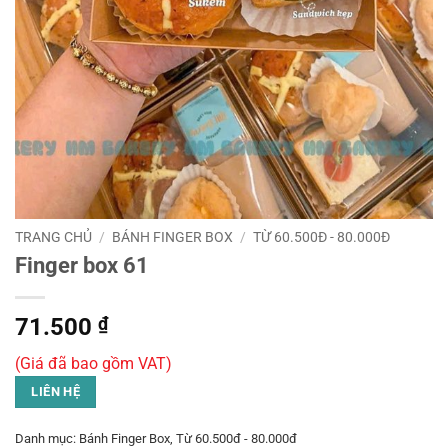
TRANG CHỦ
/
BÁNH FINGER BOX
/
TỪ 60.500Đ - 80.000Đ
Finger box 61
71.500
₫
(Giá đã bao gồm VAT)
LIÊN HỆ
Danh mục:
Bánh Finger Box
,
Từ 60.500đ - 80.000đ