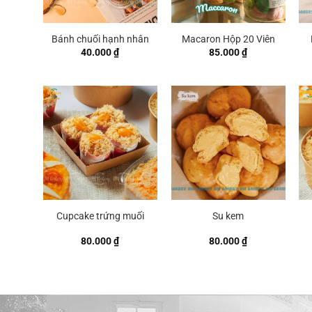
Bánh chuối hạnh nhân
Macaron Hộp 20 Viên
40.000
₫
85.000
₫
Cupcake trứng muối
Su kem
80.000
₫
80.000
₫