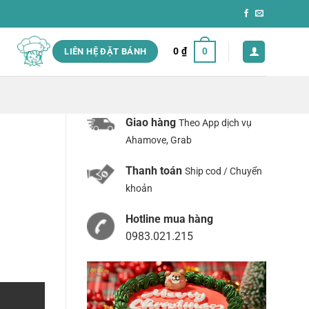
0
₫
0
LIÊN HỆ ĐẶT BÁNH
Giao hàng
Theo App dịch vụ
Ahamove, Grab
Thanh toán
Ship cod / Chuyển
khoản
Hotline mua hàng
0983.021.215