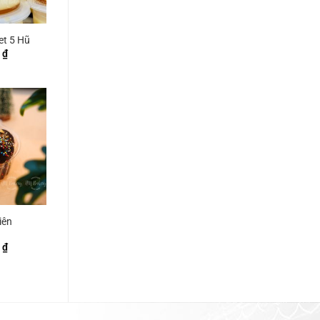
et 5 Hũ
0
₫
iên
0
₫