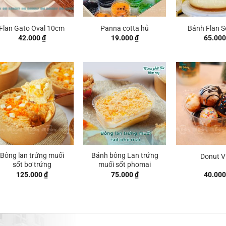
Flan Gato Oval 10cm
Panna cotta hủ
Bánh Flan S
42.000
₫
19.000
₫
65.00
Bông lan trứng muối
Bánh bông Lan trứng
Donut V
sốt bơ trứng
muối sốt phomai
125.000
₫
75.000
₫
40.00