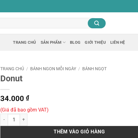
TRANG CHỦ
SẢN PHẨM
BLOG
GIỚI THIỆU
LIÊN HỆ
TRANG CHỦ
/
BÁNH NGON MỖI NGÀY
/
BÁNH NGỌT
Donut
34.000
₫
(Giá đã bao gồm VAT)
Donut số lượng
THÊM VÀO GIỎ HÀNG