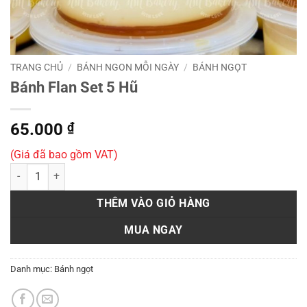
TRANG CHỦ
/
BÁNH NGON MỖI NGÀY
/
BÁNH NGỌT
Bánh Flan Set 5 Hũ
65.000
₫
(Giá đã bao gồm VAT)
Bánh Flan Set 5 Hũ số lượng
THÊM VÀO GIỎ HÀNG
MUA NGAY
Danh mục:
Bánh ngọt