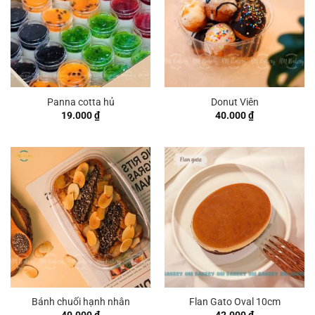
Panna cotta hủ
Donut Viên
19.000
₫
40.000
₫
Bánh chuối hạnh nhân
Flan Gato Oval 10cm
40.000
₫
42.000
₫