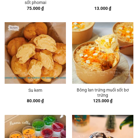
sốt phomai
75.000
₫
13.000
₫
Bông lan trứng muối sốt bơ
Su kem
trứng
80.000
₫
125.000
₫