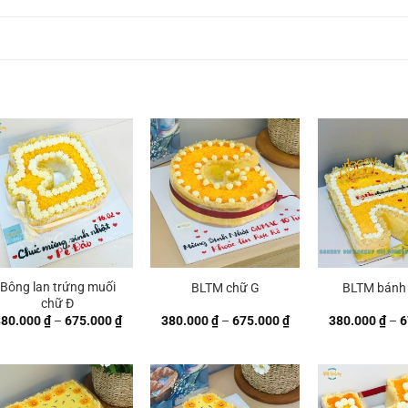
Bông lan trứng muối
BLTM chữ G
BLTM bánh
chữ Đ
Khoảng
Khoảng
380.000
₫
–
675.000
₫
380.000
₫
–
675.000
₫
380.000
₫
–
6
giá:
giá:
từ
từ
 ₫
380.000 ₫
380.000 ₫
đến
đến
 ₫
675.000 ₫
675.000 ₫