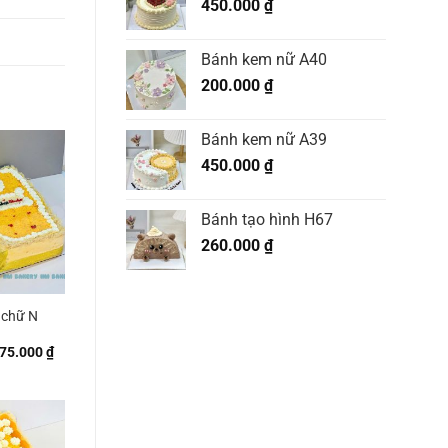
450.000
₫
Bánh kem nữ A40
200.000
₫
Bánh kem nữ A39
450.000
₫
Bánh tạo hình H67
260.000
₫
 chữ N
Khoảng
75.000
₫
giá:
từ
380.000 ₫
đến
675.000 ₫