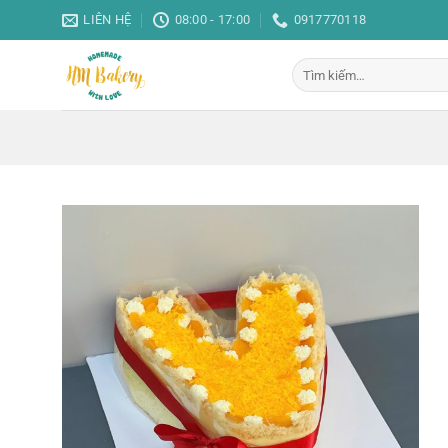
Bỏ
LIÊN HỆ
08:00 - 17:00
0917770118
qua
nội
Tìm
dung
kiếm: