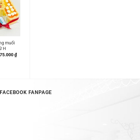
ng muối
ữ H
Khoảng
75.000
₫
giá:
từ
380.000 ₫
đến
675.000 ₫
FACEBOOK FANPAGE