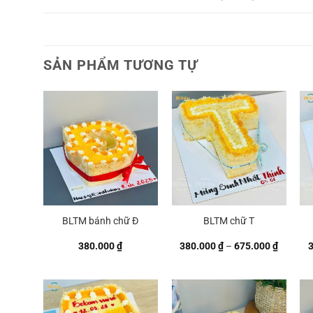
SẢN PHẨM TƯƠNG TỰ
BLTM bánh chữ Đ
BLTM chữ T
Khoảng
380.000
₫
380.000
₫
–
675.000
₫
giá:
từ
380.000
đến
675.000