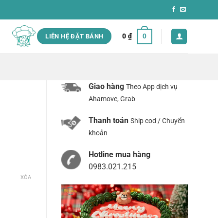
0
₫
0
LIÊN HỆ ĐẶT BÁNH
Giao hàng
Theo App dịch vụ
Ahamove, Grab
Thanh toán
Ship cod / Chuyển
khoản
Hotline mua hàng
0983.021.215
XÓA