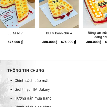
Bông lan trứ
BLTM số 7
BLTM bánh chữ A
dạng ch
Khoảng
675.000
₫
380.000
₫
–
675.000
₫
380.000
₫
–
6
giá:
từ
 ₫
380.000 ₫
đến
 ₫
675.000 ₫
THÔNG TIN CHUNG
Chính sách bảo mật
Giới thiệu HM Bakery
Hướng dẫn mua hàng