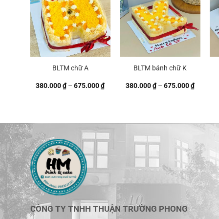
BLTM chữ A
BLTM bánh chữ K
Khoảng
Khoảng
380.000
₫
–
675.000
₫
380.000
₫
–
675.000
₫
giá:
giá:
từ
từ
380.000 ₫
380.000
đến
đến
675.000 ₫
675.000
CÔNG TY TNHH THUẬN TRƯỜNG PHONG