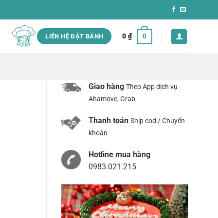
0
₫
0
LIÊN HỆ ĐẶT BÁNH
Giao hàng
Theo App dịch vụ
Ahamove, Grab
Thanh toán
Ship cod / Chuyển
khoản
Hotline mua hàng
0983.021.215