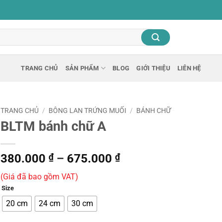
TRANG CHỦ
SẢN PHẨM
BLOG
GIỚI THIỆU
LIÊN HỆ
TRANG CHỦ
/
BÔNG LAN TRỨNG MUỐI
/
BÁNH CHỮ
BLTM bánh chữ A
Khoảng
380.000
₫
–
675.000
₫
giá:
(Giá đã bao gồm VAT)
từ
Size
380.000 ₫
đến
20 cm
24 cm
30 cm
675.000 ₫