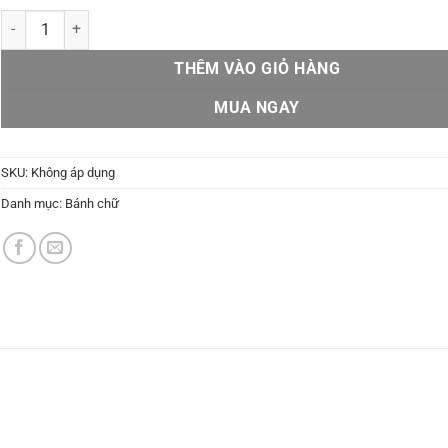
BLTM bánh chữ A số lượng
THÊM VÀO GIỎ HÀNG
MUA NGAY
SKU:
Không áp dụng
Danh mục:
Bánh chữ