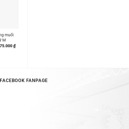
ng muối
ữ M
Khoảng
75.000
₫
giá:
từ
380.000 ₫
đến
675.000 ₫
FACEBOOK FANPAGE