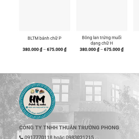
Bông lan trứng muối
BLTM bánh chữ P
dạng chữ H
Khoảng
Khoảng
380.000
₫
–
675.000
₫
380.000
₫
–
675.000
₫
giá:
giá:
từ
từ
380.000 ₫
380.000
đến
đến
675.000 ₫
675.000
CÔNG TY TNHH THUẬN TRƯỜNG PHONG
0917770118
hoặc
0983021215