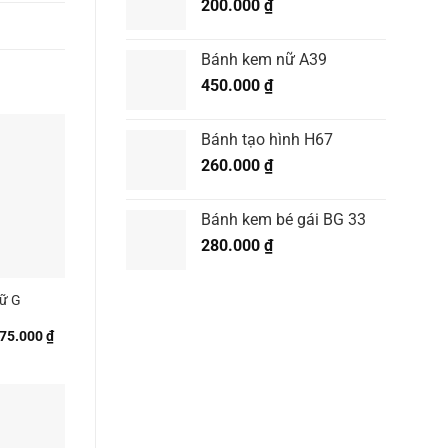
200.000
₫
Bánh kem nữ A39
450.000
₫
Bánh tạo hình H67
260.000
₫
Bánh kem bé gái BG 33
280.000
₫
ữ G
Khoảng
75.000
₫
giá:
từ
380.000 ₫
đến
675.000 ₫