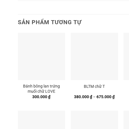
SẢN PHẨM TƯƠNG TỰ
Bánh bông lan trứng
BLTM chữ T
muối chữ LOVE
Khoảng
300.000
₫
380.000
₫
–
675.000
₫
giá:
từ
380.000
đến
675.000