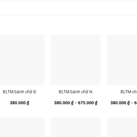
BLTM bánh chữ Đ
BLTM bánh chữ N
BLTM ch
Khoảng
380.000
₫
380.000
₫
–
675.000
₫
380.000
₫
–
6
giá:
từ
 ₫
380.000 ₫
đến
 ₫
675.000 ₫