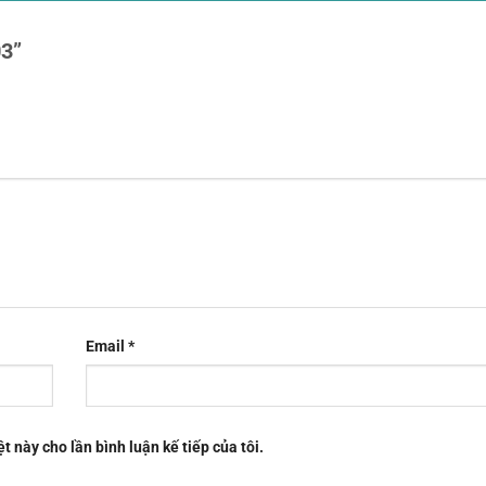
03”
Email
*
t này cho lần bình luận kế tiếp của tôi.