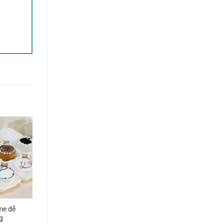
me dễ
g