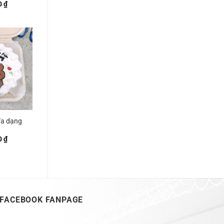
0
₫
đa dạng
0
₫
FACEBOOK FANPAGE