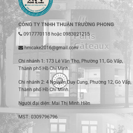
CÔNG TY TNHH THUẬN TRƯỜNG PHONG
0917770118
hoặc
0983021215
hmcake2016@gmail.com
Chi nhánh 1:
173 Lê Văn Thọ, Phường 11, Gò Vấp,
Thành phố Hồ Chí Minh
.
Chi nhánh 2:
4 Nguyễn Duy Cung, Phường 12, Gò Vấp,
Thành phố Hồ Chí Minh.
Người đại diện: Mai Thị Minh Hiền
MST: 0309796796