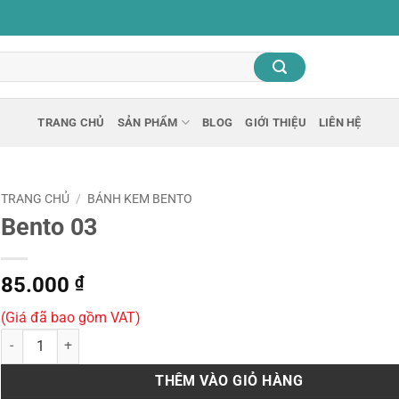
TRANG CHỦ
SẢN PHẨM
BLOG
GIỚI THIỆU
LIÊN HỆ
TRANG CHỦ
/
BÁNH KEM BENTO
Bento 03
85.000
₫
(Giá đã bao gồm VAT)
Bento 03 số lượng
THÊM VÀO GIỎ HÀNG