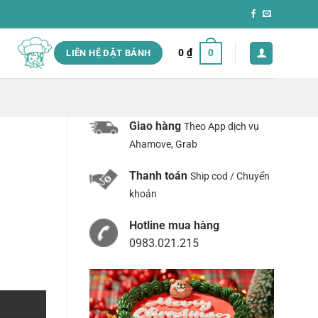
0
₫
0
LIÊN HỆ ĐẶT BÁNH
Giao hàng
Theo App dịch vụ
Ahamove, Grab
Thanh toán
Ship cod / Chuyển
khoản
Hotline mua hàng
0983.021.215