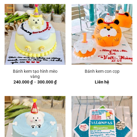
Bánh kem tạo hình mèo
Bánh kem con cọp
vàng
Khoảng
240.000
₫
–
300.000
₫
Liên hệ
giá:
từ
240.000 ₫
đến
300.000 ₫