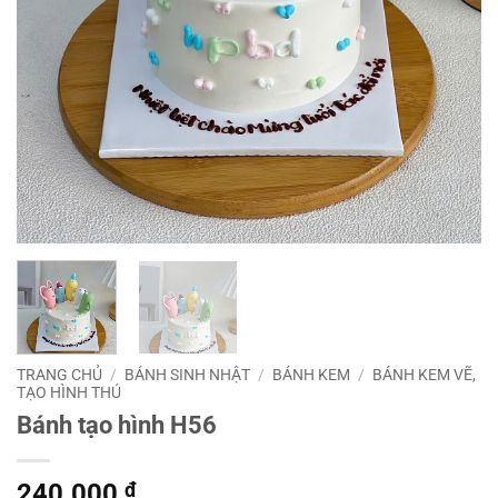
TRANG CHỦ
/
BÁNH SINH NHẬT
/
BÁNH KEM
/
BÁNH KEM VẼ,
TẠO HÌNH THÚ
Bánh tạo hình H56
240.000
₫