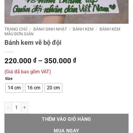
TRANG CHỦ
/
BÁNH SINH NHẬT
/
BÁNH KEM
/
BÁNH KEM
MẪU ĐƠN GIẢN
Bánh kem vẽ bộ đội
Khoảng
220.000
₫
–
350.000
₫
giá:
(Giá đã bao gồm VAT)
từ
Size
220.000 ₫
đến
14 cm
16 cm
20 cm
350.000 ₫
Bánh kem vẽ bộ đội số lượng
THÊM VÀO GIỎ HÀNG
MUA NGAY