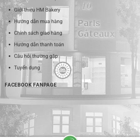
Giới thiệu HM Bakery
Hướng dẫn mua hàng
Chính sách giao hàng
Hướng dẫn thanh toán
Câu hỏi thường gặp
Tuyển dụng
FACEBOOK FANPAGE