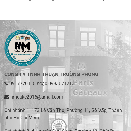
giá:
từ
240.000 ₫
đến
300.000 ₫
CÔNG TY TNHH THUẬN TRƯỜNG PHONG
0917770118
hoặc
0983021215
hmcake2016@gmail.com
Chi nhánh 1:
173 Lê Văn Thọ, Phường 11, Gò Vấp, Thành
phố Hồ Chí Minh
.