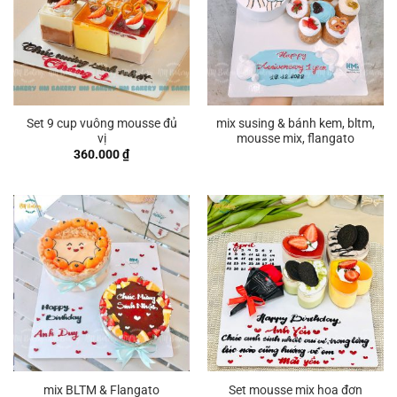
Set 9 cup vuông mousse đủ
mix susing & bánh kem, bltm,
vị
mousse mix, flangato
360.000
₫
Set mousse mix hoa đơn
mix BLTM & Flangato