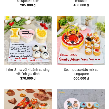
4 cupcake kem
mousse
285.000
₫
400.000
₫
I tim U mix với 4 bánh su sing
Set mousse dâu mix su
vẽ hình gia đình
singapore
370.000
₫
600.000
₫