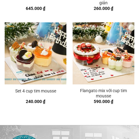
giản
645.000
₫
260.000
₫
Flangato mix với cup tim
Set 4 cup tim mousse
mousse
240.000
₫
590.000
₫