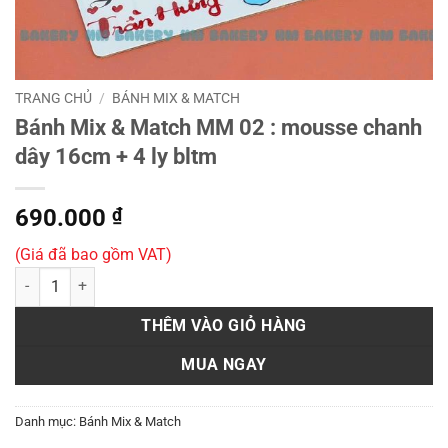
TRANG CHỦ
/
BÁNH MIX & MATCH
Bánh Mix & Match MM 02 : mousse chanh
dây 16cm + 4 ly bltm
690.000
₫
(Giá đã bao gồm VAT)
Bánh Mix & Match MM 02 : mousse chanh dây 16cm + 4 ly bltm số lư
THÊM VÀO GIỎ HÀNG
MUA NGAY
Danh mục:
Bánh Mix & Match