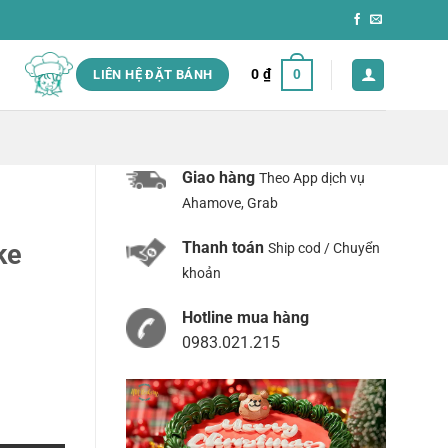
0
₫
0
LIÊN HỆ ĐẶT BÁNH
Giao hàng
Theo App dịch vụ
Ahamove, Grab
Thanh toán
ke
Ship cod / Chuyển
khoản
Hotline mua hàng
0983.021.215