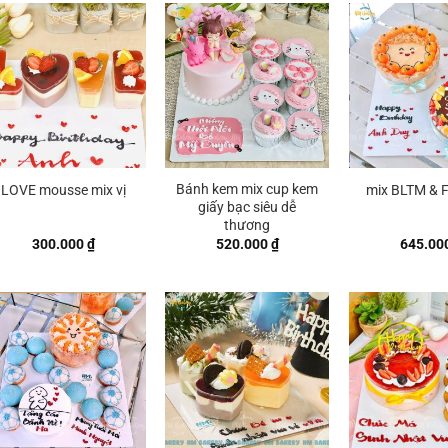
Bánh kem mix cup kem
LOVE mousse mix vị
mix BLTM & 
giấy bạc siêu dễ
thương
300.000
₫
520.000
₫
645.00