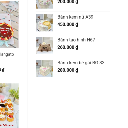
200.000
₫
Bánh kem nữ A39
450.000
₫
Bánh tạo hình H67
260.000
₫
Flangato
Bánh kem bé gái BG 33
0
₫
280.000
₫