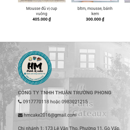
Mousse đủ vị cup
bltm, mousse, bánh
vuông
kem
405.000
₫
300.000
₫
CÔNG TY TNHH THUẬN TRƯỜNG PHONG
0917770118
hoặc
0983021215
hmcake2016@gmail.com
Chi nhánh 1:
173 Lê Văn Thọ, Phường 11, Gò Vấp,