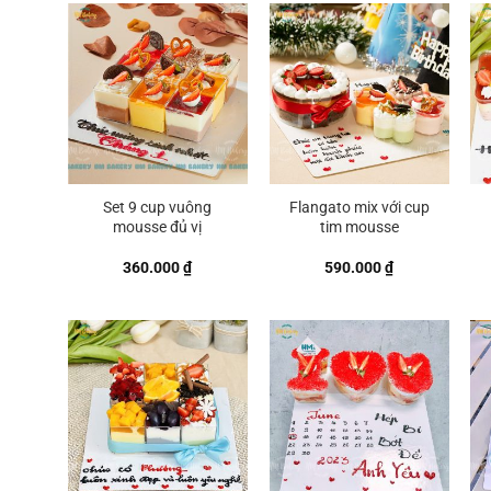
Set 9 cup vuông
Flangato mix với cup
mousse đủ vị
tim mousse
360.000
₫
590.000
₫