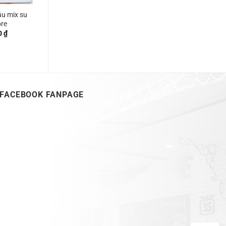
u mix su
ore
0
₫
FACEBOOK FANPAGE