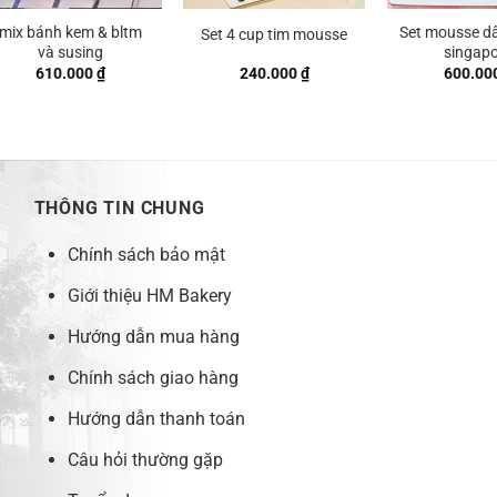
mix bánh kem & bltm
Set mousse dâ
Set 4 cup tim mousse
và susing
singap
610.000
₫
240.000
₫
600.00
THÔNG TIN CHUNG
Chính sách bảo mật
Giới thiệu HM Bakery
Hướng dẫn mua hàng
Chính sách giao hàng
Hướng dẫn thanh toán
Câu hỏi thường gặp