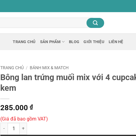
TRANG CHỦ
SẢN PHẨM
BLOG
GIỚI THIỆU
LIÊN HỆ
TRANG CHỦ
/
BÁNH MIX & MATCH
Bông lan trứng muối mix với 4 cupca
kem
285.000
₫
(Giá đã bao gồm VAT)
Bông lan trứng muối mix với 4 cupcake kem số lượng