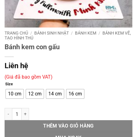
TRANG CHỦ
/
BÁNH SINH NHẬT
/
BÁNH KEM
/
BÁNH KEM VẼ,
TẠO HÌNH THÚ
Bánh kem con gấu
Liên hệ
(Giá đã bao gồm VAT)
Size
10 cm
12 cm
14 cm
16 cm
Bánh kem con gấu số lượng
THÊM VÀO GIỎ HÀNG