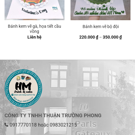
Bánh kem vẽ gà, họa tiết cầu
Bánh kem vẽ bộ đội
vồng
Khoản
Liên hệ
220.000
₫
–
350.000
₫
giá:
từ
220.00
đến
350.00
CÔNG TY TNHH THUẬN TRƯỜNG PHONG
0917770118
hoặc
0983021215