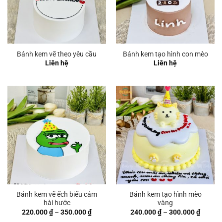
Bánh kem vẽ theo yêu cầu
Bánh kem tạo hình con mèo
Liên hệ
Liên hệ
Bánh kem vẽ ếch biểu cảm
Bánh kem tạo hình mèo
hài hước
vàng
Khoảng
Khoản
220.000
₫
–
350.000
₫
240.000
₫
–
300.000
₫
giá:
giá: