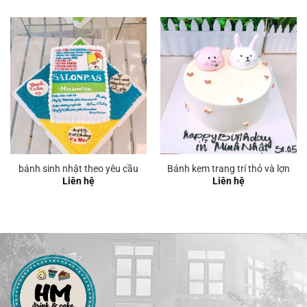
từ
từ
220.000 ₫
240.00
đến
đến
350.000 ₫
300.00
bánh sinh nhật theo yêu cầu
Bánh kem trang trí thỏ và lợn
Liên hệ
Liên hệ