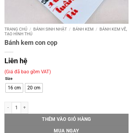
TRANG CHỦ
/
BÁNH SINH NHẬT
/
BÁNH KEM
/
BÁNH KEM VẼ,
TẠO HÌNH THÚ
Bánh kem con cọp
Liên hệ
(Giá đã bao gồm VAT)
Size
16 cm
20 cm
Bánh kem con cọp số lượng
THÊM VÀO GIỎ HÀNG
MUA NGAY