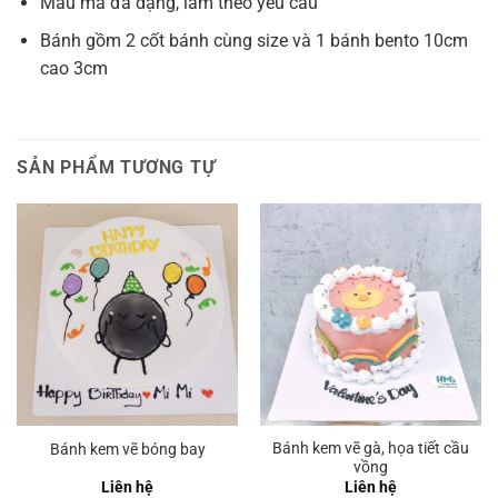
Mẫu mã đa dạng, làm theo yêu cầu
Bánh gồm 2 cốt bánh cùng size và 1 bánh bento 10cm
cao 3cm
SẢN PHẨM TƯƠNG TỰ
Bánh kem vẽ gà, họa tiết cầu
Bánh kem vẽ bóng bay
vồng
Liên hệ
Liên hệ