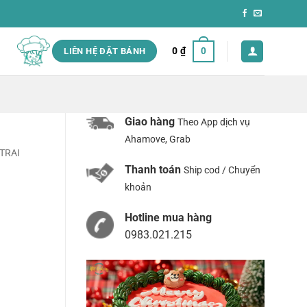
0
₫
0
LIÊN HỆ ĐẶT BÁNH
Giao hàng
Theo App dịch vụ
Ahamove, Grab
TRAI
Thanh toán
Ship cod / Chuyển
khoản
Hotline mua hàng
0983.021.215