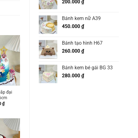
200.000
₫
Bánh kem nữ A39
450.000
₫
Bánh tạo hình H67
260.000
₫
Bánh kem bé gái BG 33
280.000
₫
ắp đại
6cm
0
₫