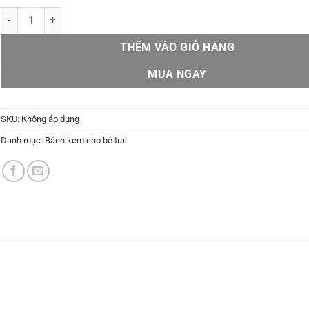
Bánh kem bé trai BT 10 số lượng
THÊM VÀO GIỎ HÀNG
MUA NGAY
SKU:
Không áp dụng
Danh mục:
Bánh kem cho bé trai