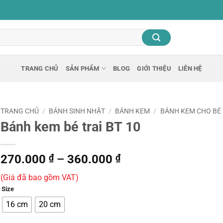
TRANG CHỦ
SẢN PHẨM
BLOG
GIỚI THIỆU
LIÊN HỆ
TRANG CHỦ
/
BÁNH SINH NHẬT
/
BÁNH KEM
/
BÁNH KEM CHO BÉ 
Bánh kem bé trai BT 10
Khoảng
270.000
₫
–
360.000
₫
giá:
(Giá đã bao gồm VAT)
từ
Size
270.000 ₫
đến
16 cm
20 cm
360.000 ₫