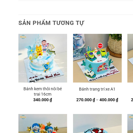
SẢN PHẨM TƯƠNG TỰ
Bánh kem thôi nôi bé
Bánh trang trí xe A1
trai 16cm
Khoảng
340.000
₫
270.000
₫
–
400.000
₫
giá:
từ
270.000
đến
400.000