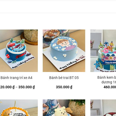
Bánh kem b
Bánh trang trí xe A4
Bánh bé trai BT 05
dương 1
Khoảng
220.000
₫
–
350.000
₫
350.000
₫
460.00
giá:
từ
 ₫
220.000 ₫
đến
 ₫
350.000 ₫