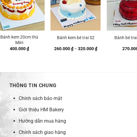
Bánh kem 20cm thú
Bánh kem bé trai S2
Bánh bé tra
Mini
Khoảng
400.000
₫
260.000
₫
–
320.000
₫
270.00
giá:
từ
260.000 ₫
đến
320.000 ₫
THÔNG TIN CHUNG
Chính sách bảo mật
Giới thiệu HM Bakery
Hướng dẫn mua hàng
Chính sách giao hàng