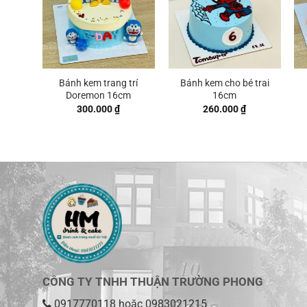
Bánh kem trang trí
Bánh kem cho bé trai
Doremon 16cm
16cm
300.000
₫
260.000
₫
CÔNG TY TNHH THUẬN TRƯỜNG PHONG
0917770118
hoặc
0983021215