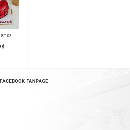
i BT 03
0
₫
FACEBOOK FANPAGE