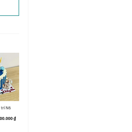
trí N6
Khoảng
00.000
₫
giá:
từ
250.000 ₫