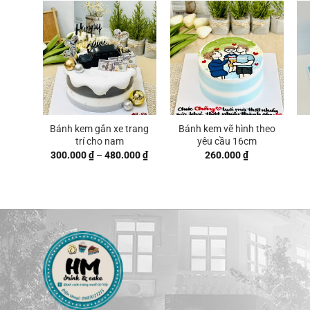
Bánh kem gắn xe trang
Bánh kem vẽ hình theo
trí cho nam
yêu cầu 16cm
Khoảng
300.000
₫
–
480.000
₫
260.000
₫
giá:
từ
300.000 ₫
đến
480.000 ₫