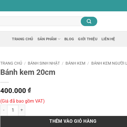
TRANG CHỦ
SẢN PHẨM
BLOG
GIỚI THIỆU
LIÊN HỆ
TRANG CHỦ
/
BÁNH SINH NHẬT
/
BÁNH KEM
/
BÁNH KEM NGƯỜI L
Bánh kem 20cm
400.000
₫
(Giá đã bao gồm VAT)
Bánh kem 20cm số lượng
THÊM VÀO GIỎ HÀNG