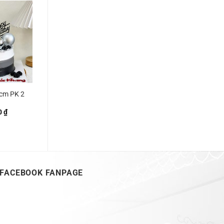
đến
400.000 ₫
cm PK 2
0
₫
FACEBOOK FANPAGE