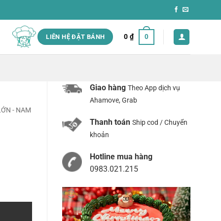
0
₫
0
LIÊN HỆ ĐẶT BÁNH
Giao hàng
Theo App dịch vụ
Ahamove, Grab
ỚN - NAM
Thanh toán
Ship cod / Chuyển
khoản
Hotline mua hàng
0983.021.215