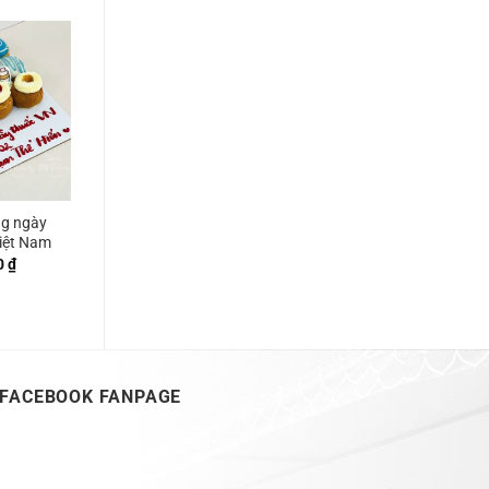
ng ngày
iệt Nam
0
₫
FACEBOOK FANPAGE