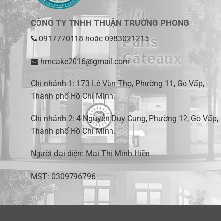
CÔNG TY TNHH THUẬN TRƯỜNG PHONG
0917770118
hoặc
0983021215
hmcake2016@gmail.com
Chi nhánh 1:
173 Lê Văn Thọ, Phường 11, Gò Vấp,
Thành phố Hồ Chí Minh
.
Chi nhánh 2:
4 Nguyễn Duy Cung, Phường 12, Gò Vấp,
Thành phố Hồ Chí Minh.
Người đại diện: Mai Thị Minh Hiền
MST: 0309796796