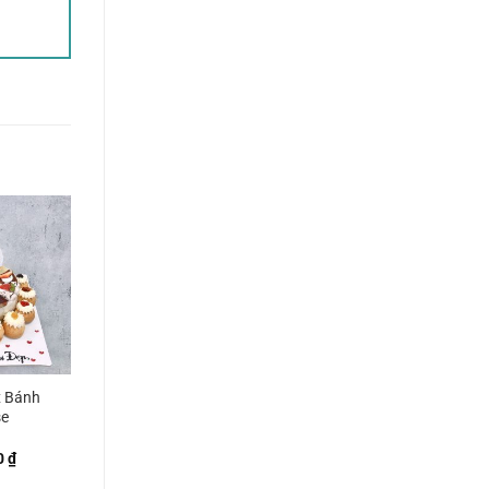
x Bánh
e
0
₫