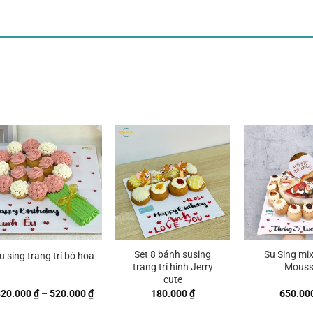
Set 8 bánh susing
Su Sing mi
u sing trang trí bó hoa
trang trí hình Jerry
Mouss
cute
Khoảng
320.000
₫
–
520.000
₫
180.000
₫
650.00
giá:
từ