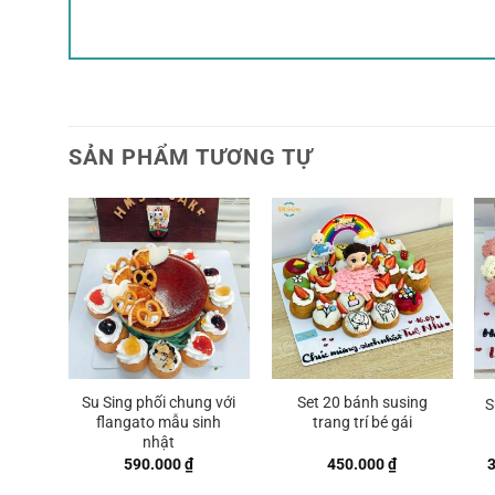
SẢN PHẨM TƯƠNG TỰ
Su Sing phối chung với
Set 20 bánh susing
S
flangato mẫu sinh
trang trí bé gái
nhật
590.000
₫
450.000
₫