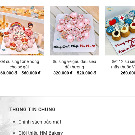
320.000 ₫
đến
520.000 ₫
Set su sing tone hồng
Su sing vẽ gấu dâu siêu
Set 12 su si
cho bé gái
dễ thương
thấy thuốc V
Khoảng
Khoảng
360.000
₫
–
560.000
₫
320.000
₫
–
520.000
₫
260.00
giá:
giá:
từ
từ
360.000 ₫
320.000 ₫
đến
đến
560.000 ₫
520.000 ₫
THÔNG TIN CHUNG
Chính sách bảo mật
Giới thiệu HM Bakery