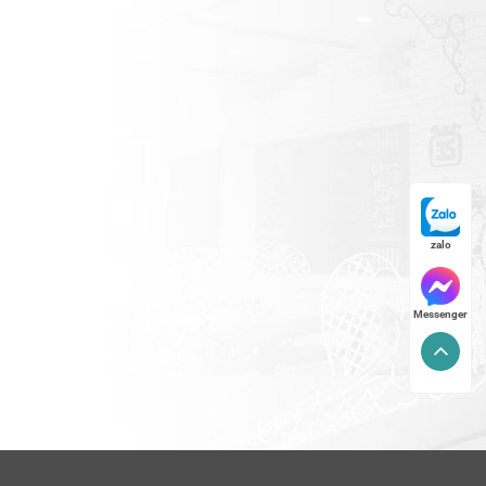
zalo
Messenger