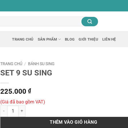
TRANG CHỦ
SẢN PHẨM
BLOG
GIỚI THIỆU
LIÊN HỆ
TRANG CHỦ
/
BÁNH SU SING
SET 9 SU SING
225.000
₫
(Giá đã bao gồm VAT)
SET 9 SU SING số lượng
THÊM VÀO GIỎ HÀNG