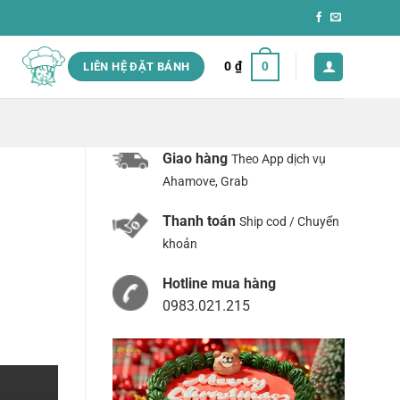
0
₫
0
LIÊN HỆ ĐẶT BÁNH
Giao hàng
Theo App dịch vụ
Ahamove, Grab
Thanh toán
Ship cod / Chuyển
khoản
Hotline mua hàng
0983.021.215