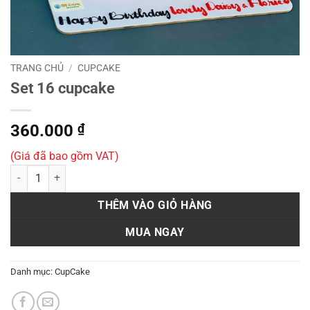
TRANG CHỦ
/
CUPCAKE
Set 16 cupcake
360.000
₫
(Giá đã bao gồm VAT)
Set 16 cupcake số lượng
THÊM VÀO GIỎ HÀNG
MUA NGAY
Danh mục:
CupCake