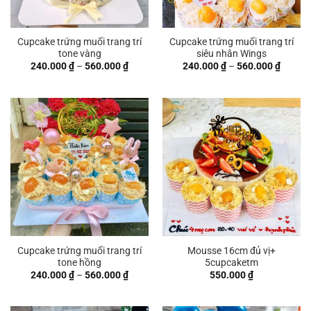
Cupcake trứng muối trang trí
Cupcake trứng muối trang trí
tone vàng
siêu nhân Wings
Khoảng
Khoản
240.000
₫
–
560.000
₫
240.000
₫
–
560.000
₫
giá:
giá:
từ
từ
240.000 ₫
240.00
đến
đến
560.000 ₫
560.00
Cupcake trứng muối trang trí
Mousse 16cm đủ vị+
tone hồng
5cupcaketm
Khoảng
240.000
₫
–
560.000
₫
550.000
₫
giá:
từ
240.000 ₫
đến