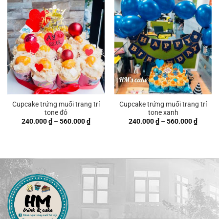
560.000 ₫
Cupcake trứng muối trang trí
Cupcake trứng muối trang trí
tone đỏ
tone xanh
Khoảng
Khoản
240.000
₫
–
560.000
₫
240.000
₫
–
560.000
₫
giá:
giá:
từ
từ
240.000 ₫
240.00
đến
đến
560.000 ₫
560.00