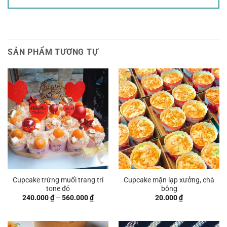
SẢN PHẨM TƯƠNG TỰ
Cupcake trứng muối trang trí
Cupcake mặn lạp xưởng, chà
tone đỏ
bông
Khoảng
240.000
₫
–
560.000
₫
20.000
₫
giá:
từ
240.000 ₫
đến