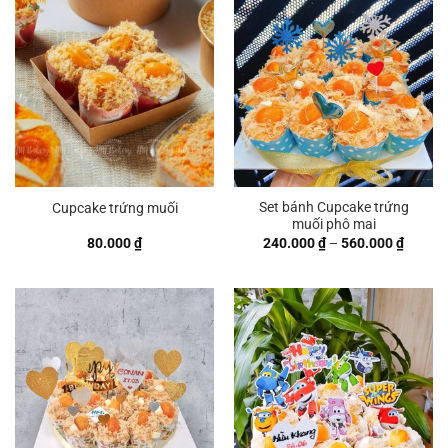
560.000 ₫
Set bánh Cupcake trứng
Cupcake trứng muối
muối phô mai
Khoản
80.000
₫
240.000
₫
–
560.000
₫
giá:
từ
240.00
đến
560.00