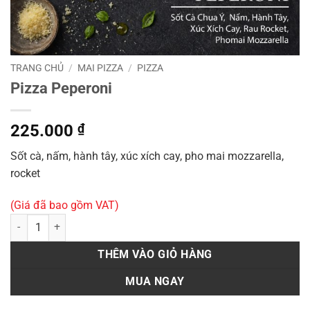
TRANG CHỦ
/
MAI PIZZA
/
PIZZA
Pizza Peperoni
225.000
₫
Sốt cà, nấm, hành tây, xúc xích cay, pho mai mozzarella,
rocket
(Giá đã bao gồm VAT)
Pizza Peperoni số lượng
THÊM VÀO GIỎ HÀNG
MUA NGAY