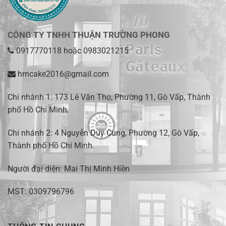
CÔNG TY TNHH THUẬN TRƯỜNG PHONG
0917770118
hoặc
0983021215
hmcake2016@gmail.com
Chi nhánh 1:
173 Lê Văn Thọ, Phường 11, Gò Vấp, Thành
phố Hồ Chí Minh
.
Chi nhánh 2:
4 Nguyễn Duy Cung, Phường 12, Gò Vấp,
Thành phố Hồ Chí Minh.
Người đại diện: Mai Thị Minh Hiền
MST: 0309796796