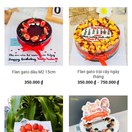
từ
370.000 ₫
đến
770.000 ₫
Flan gato trái cây ngày
Flan gato dâu M2 15cm
tháng
Khoản
350.000
₫
350.000
₫
–
750.000
₫
giá:
từ
350.00
đến
750.00