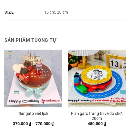
SIZE
15 cm, 20 cm
SẢN PHẨM TƯƠNG TỰ
Flan gato trang trí vẽ đồ chơi
flangato viết lịch
20cm
Khoảng
370.000
₫
–
770.000
₫
480.000
₫
giá: