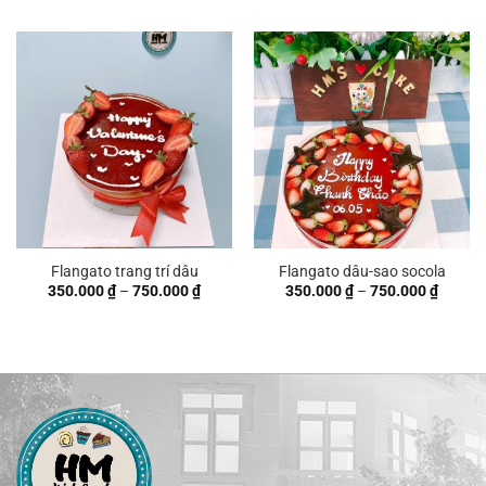
từ
350.000 ₫
đến
750.000 ₫
Flangato trang trí dâu
Flangato dâu-sao socola
Khoảng
Khoản
350.000
₫
–
750.000
₫
350.000
₫
–
750.000
₫
giá:
giá:
từ
từ
350.000 ₫
350.00
đến
đến
750.000 ₫
750.00