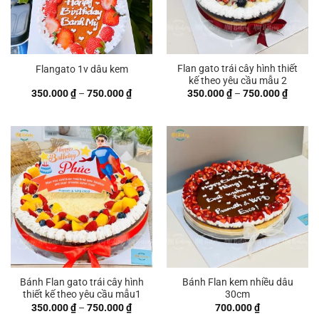
Flan gato trái cây hình thiết
Flangato 1v dâu kem
kế theo yêu cầu mẫu 2
Khoảng
Khoản
350.000
₫
–
750.000
₫
350.000
₫
–
750.000
₫
giá:
giá:
từ
từ
350.000 ₫
350.00
đến
đến
750.000 ₫
750.00
Bánh Flan gato trái cây hình
Bánh Flan kem nhiều dâu
thiết kế theo yêu cầu mẫu1
30cm
Khoảng
350.000
₫
–
750.000
₫
700.000
₫
giá: