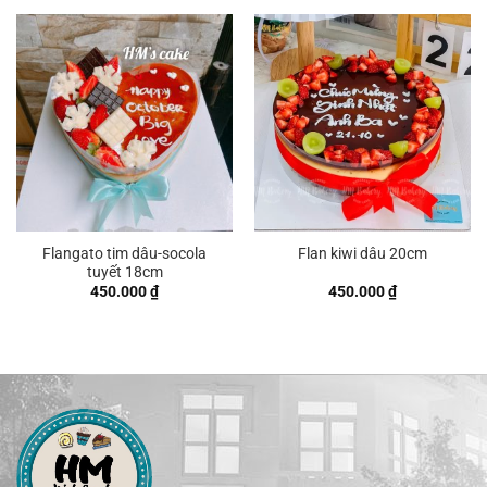
350.000 ₫
đến
750.000 ₫
Flangato tim dâu-socola
Flan kiwi dâu 20cm
tuyết 18cm
450.000
₫
450.000
₫