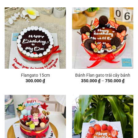
từ
350.00
đến
750.00
Flangato 15cm
Bánh Flan gato trái cây bánh
Khoản
300.000
₫
350.000
₫
–
750.000
₫
giá:
từ
350.00
đến
750.00