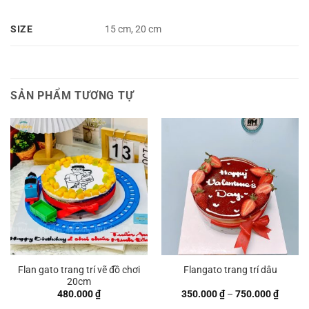
SIZE
15 cm, 20 cm
SẢN PHẨM TƯƠNG TỰ
Flan gato trang trí vẽ đồ chơi
Flangato trang trí dâu
20cm
Khoản
480.000
₫
350.000
₫
–
750.000
₫
giá: