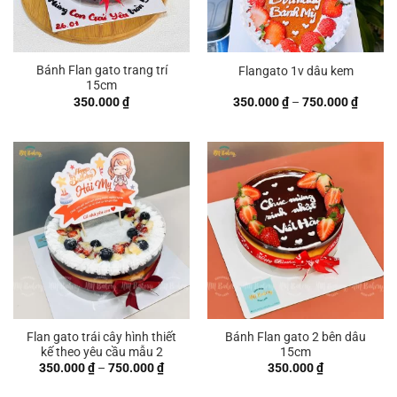
Bánh Flan gato trang trí
Flangato 1v dâu kem
15cm
Khoản
350.000
₫
350.000
₫
–
750.000
₫
giá:
từ
350.00
đến
750.00
Flan gato trái cây hình thiết
Bánh Flan gato 2 bên dâu
kế theo yêu cầu mẫu 2
15cm
Khoảng
350.000
₫
–
750.000
₫
350.000
₫
giá:
từ