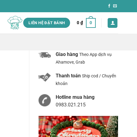
0
₫
0
LIÊN HỆ ĐẶT BÁNH
Giao hàng
Theo App dịch vụ
Ahamove, Grab
Thanh toán
Ship cod / Chuyển
khoản
Hotline mua hàng
0983.021.215