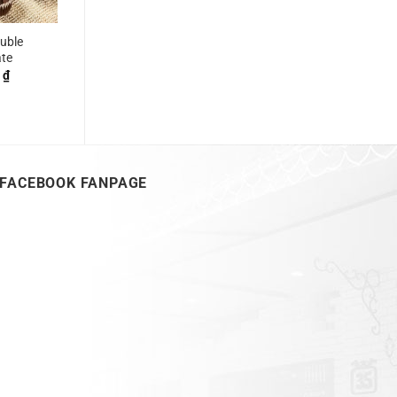
uble
ate
0
₫
FACEBOOK FANPAGE