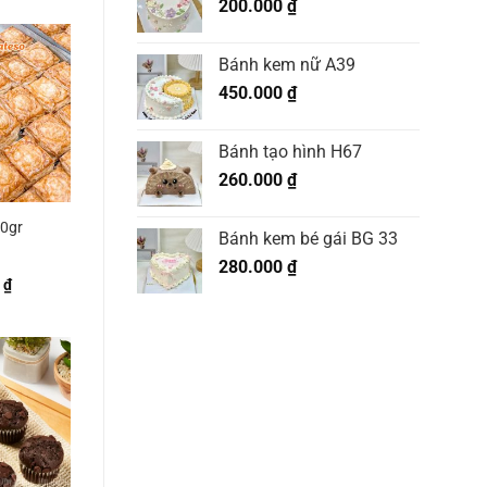
200.000
₫
Bánh kem nữ A39
450.000
₫
Bánh tạo hình H67
260.000
₫
30gr
Bánh kem bé gái BG 33
280.000
₫
0
₫