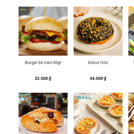
Burger bò mini 30gr
Donut tròn
32.500
₫
34.000
₫