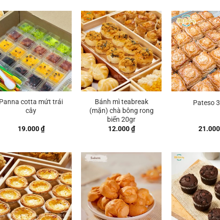
Panna cotta mứt trái
Bánh mì teabreak
Pateso 
cây
(mặn) chà bông rong
biển 20gr
19.000
₫
12.000
₫
21.00