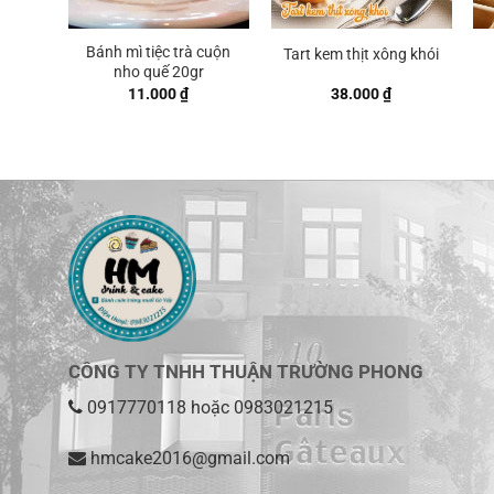
Bánh mì tiệc trà cuộn
Tart kem thịt xông khói
nho quế 20gr
11.000
₫
38.000
₫
CÔNG TY TNHH THUẬN TRƯỜNG PHONG
0917770118
hoặc
0983021215
hmcake2016@gmail.com