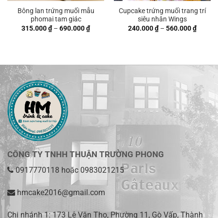
Bông lan trứng muối mẫu
Cupcake trứng muối trang trí
phomai tam giác
siêu nhân Wings
Khoảng
Khoản
315.000
₫
–
690.000
₫
240.000
₫
–
560.000
₫
giá:
giá:
từ
từ
315.000 ₫
240.00
đến
đến
690.000 ₫
560.00
CÔNG TY TNHH THUẬN TRƯỜNG PHONG
0917770118
hoặc
0983021215
hmcake2016@gmail.com
Chi nhánh 1:
173 Lê Văn Thọ, Phường 11, Gò Vấp, Thành