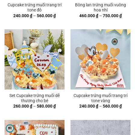
Cupcake trứng muối trang trí
Bông lan trứng muối vuông
tone đỏ
hoa nhí
Khoảng
Khoản
240.000
₫
–
560.000
₫
460.000
₫
–
750.000
₫
giá:
giá:
từ
từ
240.000 ₫
460.00
đến
đến
560.000 ₫
750.00
Set Cupcake trứng muối dễ
Cupcake trứng muối trang trí
thương cho bé
tone vàng
Khoảng
Khoản
260.000
₫
–
580.000
₫
240.000
₫
–
560.000
₫
giá:
giá:
từ
từ
260.000 ₫
240.00
đến
đến
580.000 ₫
560.00