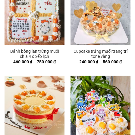
Bánh bông lan trứng muối
Cupcake trứng muối trang trí
chia 4 ô xếp lịch
tone vàng
Khoảng
Khoản
460.000
₫
–
750.000
₫
240.000
₫
–
560.000
₫
giá:
giá:
từ
từ
460.000 ₫
240.00
đến
đến
750.000 ₫
560.00