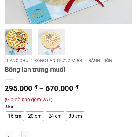
TRANG CHỦ
/
BÔNG LAN TRỨNG MUỐI
/
BÁNH TRÒN
Bông lan trứng muối
Khoảng
295.000
₫
–
670.000
₫
giá:
(Giá đã bao gồm VAT)
từ
Size
295.000 ₫
đến
16 cm
20 cm
24 cm
30 cm
670.000 ₫
Bông lan trứng muối số lượng