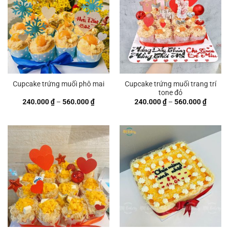
Cupcake trứng muối trang trí
Cupcake trứng muối phô mai
tone đỏ
Khoảng
Khoản
240.000
₫
–
560.000
₫
240.000
₫
–
560.000
₫
giá:
giá:
từ
từ
240.000 ₫
240.00
đến
đến
560.000 ₫
560.00