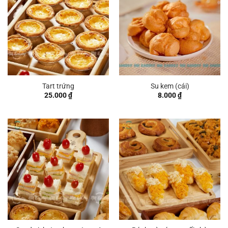
Tart trứng
Su kem (cái)
25.000
₫
8.000
₫