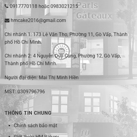
0917770118
hoặc
0983021215
hmcake2016@gmail.com
Chi nhánh 1:
173 Lê Văn Thọ, Phường 11, Gò Vấp, Thành
phố Hồ Chí Minh
.
Chi nhánh 2:
4 Nguyễn Duy Cung, Phường 12, Gò Vấp,
Thành phố Hồ Chí Minh.
Người đại diện: Mai Thị Minh Hiền
MST: 0309796796
THÔNG TIN CHUNG
Chính sách bảo mật
Giới thiệu HM Bakery