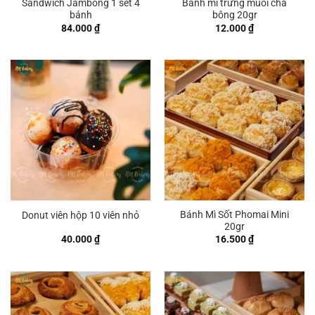
Sandwich Jambong 1 set 4
Bánh mì trứng muối chà
bánh
bông 20gr
84.000
₫
12.000
₫
Bánh Mì Sốt Phomai Mini
Donut viên hộp 10 viên nhỏ
20gr
40.000
₫
16.500
₫