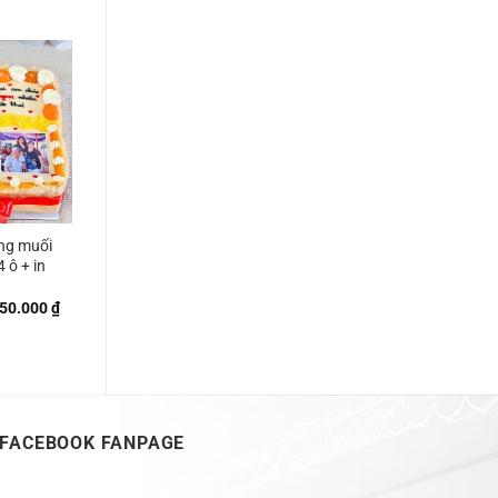
giá:
từ
240.000 ₫
đến
560.000 ₫
ng muối
 ô + in
Khoảng
50.000
₫
giá:
từ
360.000 ₫
đến
750.000 ₫
FACEBOOK FANPAGE