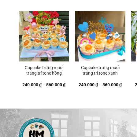
giá:
giá:
từ
từ
240.000 ₫
240.000
đến
đến
560.000 ₫
560.000
Cupcake trứng muối
Cupcake trứng muối
trang trí tone hồng
trang trí tone xanh
Khoảng
Khoảng
240.000
₫
–
560.000
₫
240.000
₫
–
560.000
₫
giá:
giá:
từ
từ
240.000 ₫
240.000
đến
đến
560.000 ₫
560.000