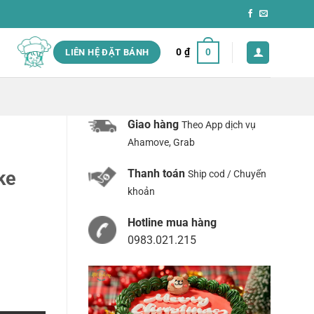
0
₫
0
LIÊN HỆ ĐẶT BÁNH
Giao hàng
Theo App dịch vụ
Ahamove, Grab
Thanh toán
ke
Ship cod / Chuyển
khoản
Hotline mua hàng
0983.021.215