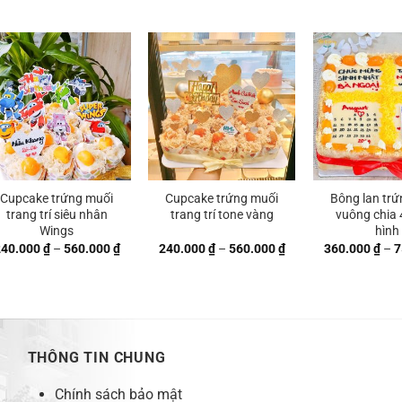
giá:
giá:
từ
từ
 ₫
240.000 ₫
240.000 ₫
đến
đến
 ₫
560.000 ₫
560.000 ₫
Cupcake trứng muối
Cupcake trứng muối
Bông lan trứ
trang trí siêu nhân
trang trí tone vàng
vuông chia 4
Wings
hình
Khoảng
Khoảng
240.000
₫
–
560.000
₫
240.000
₫
–
560.000
₫
360.000
₫
–
7
giá:
giá:
từ
từ
 ₫
240.000 ₫
240.000 ₫
đến
đến
 ₫
560.000 ₫
560.000 ₫
THÔNG TIN CHUNG
Chính sách bảo mật