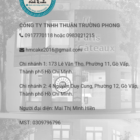
CÔNG TY TNHH THUẬN TRƯỜNG PHONG
0917770118
hoặc
0983021215
hmcake2016@gmail.com
Chi nhánh 1:
173 Lê Văn Thọ, Phường 11, Gò Vấp,
Thành phố Hồ Chí Minh
.
Chi nhánh 2:
4 Nguyễn Duy Cung, Phường 12, Gò Vấp,
Thành phố Hồ Chí Minh.
Người đại diện: Mai Thị Minh Hiền
MST: 0309796796