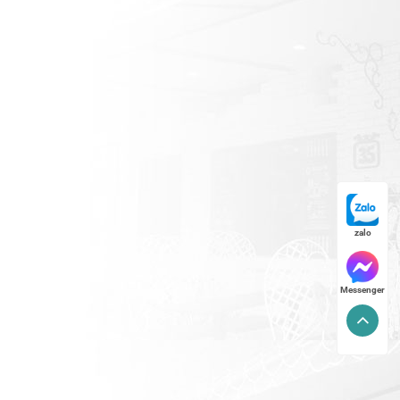
zalo
Messenger