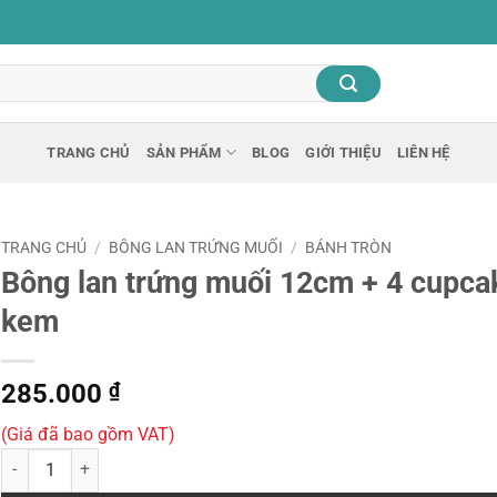
TRANG CHỦ
SẢN PHẨM
BLOG
GIỚI THIỆU
LIÊN HỆ
TRANG CHỦ
/
BÔNG LAN TRỨNG MUỐI
/
BÁNH TRÒN
Bông lan trứng muối 12cm + 4 cupca
kem
285.000
₫
(Giá đã bao gồm VAT)
Bông lan trứng muối 12cm + 4 cupcake kem số lượng