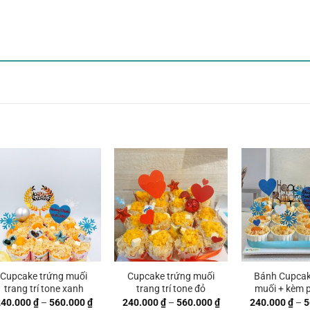
Cupcake trứng muối
Cupcake trứng muối
Bánh Cupcak
trang trí tone xanh
trang trí tone đỏ
muối + kèm p
Khoảng
Khoảng
240.000
₫
–
560.000
₫
240.000
₫
–
560.000
₫
240.000
₫
–
5