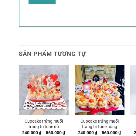
SẢN PHẨM TƯƠNG TỰ
Cupcake trứng muối
Cupcake trứng muối
trang trí tone đỏ
trang trí tone hồng
Khoảng
Khoảng
240.000
₫
–
560.000
₫
240.000
₫
–
560.000
₫