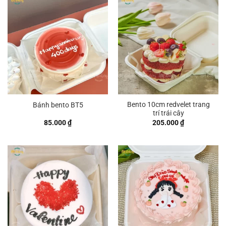
Bento 10cm redvelet trang
Bánh bento BT5
trí trái cây
85.000
₫
205.000
₫