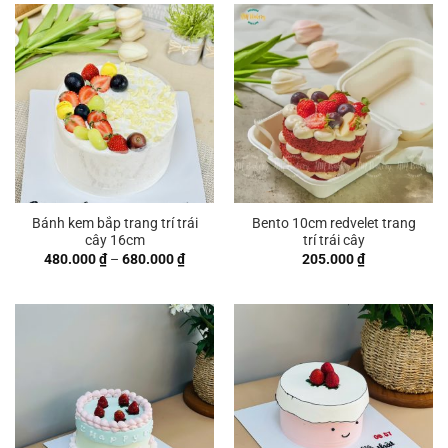
Bánh kem bắp trang trí trái
Bento 10cm redvelet trang
cây 16cm
trí trái cây
Khoảng
480.000
₫
–
680.000
₫
205.000
₫
giá:
từ
480.000 ₫
đến
680.000 ₫