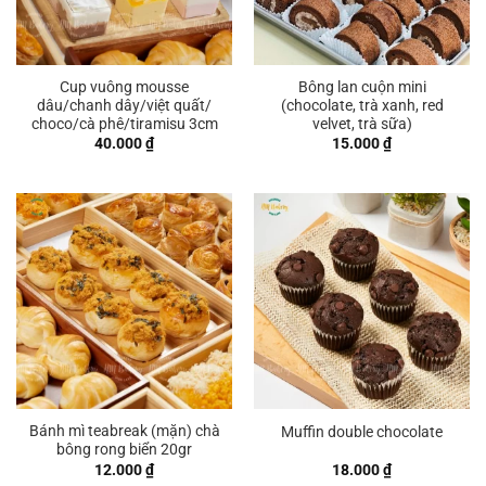
Cup vuông mousse
Bông lan cuộn mini
dâu/chanh dây/việt quất/
(chocolate, trà xanh, red
choco/cà phê/tiramisu 3cm
velvet, trà sữa)
40.000
₫
15.000
₫
Bánh mì teabreak (mặn) chà
Muffin double chocolate
bông rong biển 20gr
12.000
₫
18.000
₫