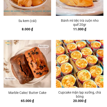
Bánh mì tiệc trà cuộn nho
Su kem (cái)
quế 20gr
8.000
₫
11.000
₫
Cupcake mặn lạp xưởng, chà
Marble Cake/ Butter Cake
bông
65.000
₫
20.000
₫