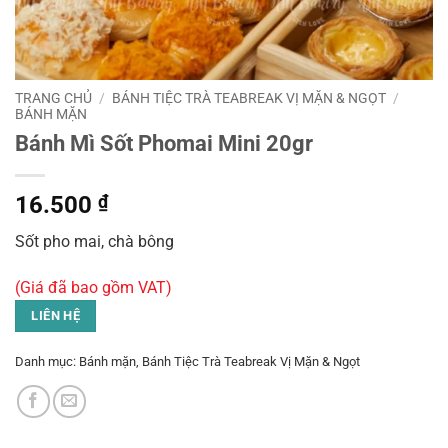
TRANG CHỦ
/
BÁNH TIỆC TRÀ TEABREAK VỊ MẶN & NGỌT
/
BÁNH MẶN
Bánh Mì Sốt Phomai Mini 20gr
16.500
₫
Sốt pho mai, chà bông
(Giá đã bao gồm VAT)
LIÊN HỆ
Danh mục:
Bánh mặn
,
Bánh Tiệc Trà Teabreak Vị Mặn & Ngọt