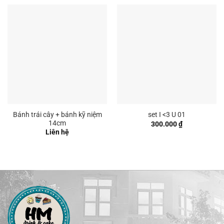
Bánh trái cây + bánh kỹ niệm
set I <3 U 01
14cm
300.000
₫
Liên hệ