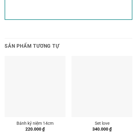
SẢN PHẨM TƯƠNG TỰ
Bánh kỷ niệm 14cm
Set love
220.000
₫
340.000
₫