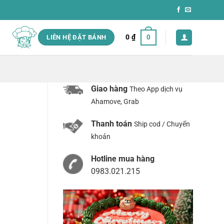
0
₫
0
LIÊN HỆ ĐẶT BÁNH
Giao hàng
Theo App dịch vụ
Ahamove, Grab
Thanh toán
Ship cod / Chuyển
khoản
Hotline mua hàng
0983.021.215