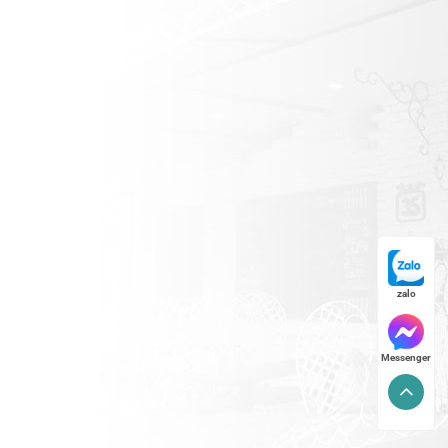
zalo
Messenger