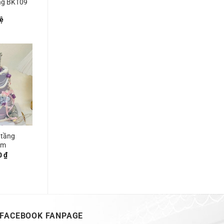
ng BKT09
ệ
 tầng
cm
0
₫
FACEBOOK FANPAGE