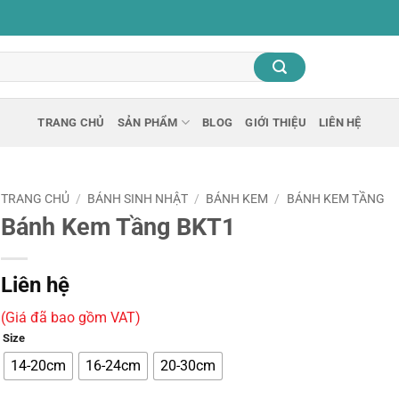
TRANG CHỦ
SẢN PHẨM
BLOG
GIỚI THIỆU
LIÊN HỆ
TRANG CHỦ
/
BÁNH SINH NHẬT
/
BÁNH KEM
/
BÁNH KEM TẦNG
Bánh Kem Tầng BKT1
Liên hệ
(Giá đã bao gồm VAT)
Size
14-20cm
16-24cm
20-30cm