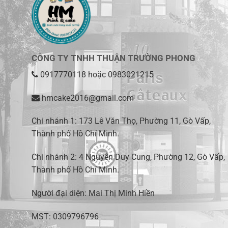
CÔNG TY TNHH THUẬN TRƯỜNG PHONG
0917770118
hoặc
0983021215
hmcake2016@gmail.com
Chi nhánh 1:
173 Lê Văn Thọ, Phường 11, Gò Vấp,
Thành phố Hồ Chí Minh
.
Chi nhánh 2:
4 Nguyễn Duy Cung, Phường 12, Gò Vấp,
Thành phố Hồ Chí Minh.
Người đại diện: Mai Thị Minh Hiền
MST: 0309796796